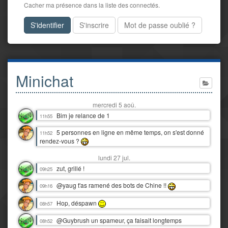
Cacher ma présence dans la liste des connectés.
S'identifier
S'inscrire
Mot de passe oublié ?
Minichat
mercredi 5 aoû.
Bim je relance de 1
11h55
5 personnes en ligne en même temps, on s'est donné
11h52
rendez-vous ?
lundi 27 jul.
zut, grillé !
09h25
@yaug t'as ramené des bots de Chine !!
09h16
Hop, déspawn
08h57
@Guybrush un spameur, ça faisait longtemps
08h52