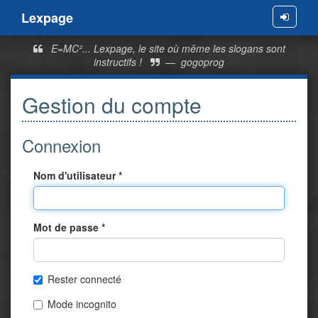
Lexpage
Menu
E=MC²... Lexpage, le site où même les slogans sont
instructifs !
—
gogoprog
Gestion du compte
Connexion
Nom d'utilisateur *
Mot de passe *
Rester connecté
Mode incognito