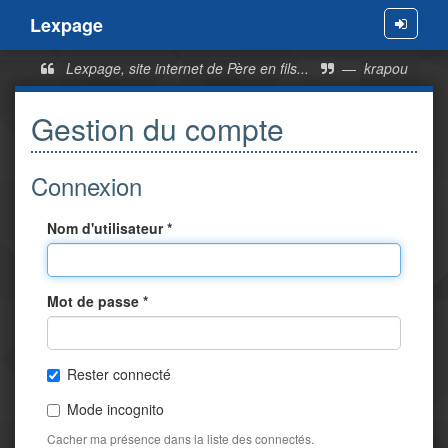
Lexpage
Menu
Lexpage, site internet de Père en fils...
—
krapou
Gestion du compte
Connexion
Nom d'utilisateur *
Mot de passe *
Rester connecté
Mode incognito
Cacher ma présence dans la liste des connectés.