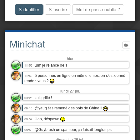
S'identifier
S'inscrire
Mot de passe oublié ?
Minichat
hier
Bim je relance de 1
11h55
5 personnes en ligne en même temps, on s'est donné
11h52
rendez-vous ?
lundi 27 jul.
zut, grillé !
09h25
@yaug t'as ramené des bots de Chine !!
09h16
Hop, déspawn
08h57
@Guybrush un spameur, ça faisait longtemps
08h52
dimanche 26 jul.