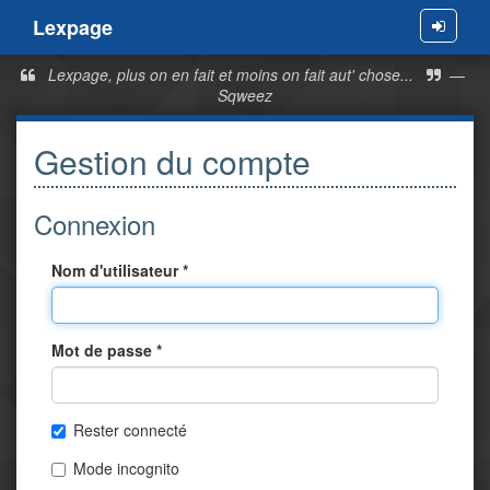
Lexpage
Menu
Lexpage, plus on en fait et moins on fait aut' chose...
—
Sqweez
Gestion du compte
Connexion
Nom d'utilisateur *
Mot de passe *
Rester connecté
Mode incognito