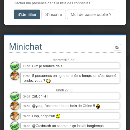
Cacher ma présence dans la liste des connectés.
S'identifier
S'inscrire
Mot de passe oublié ?
Minichat
mercredi 5 aoû.
Bim je relance de 1
11h55
5 personnes en ligne en même temps, on s'est donné
11h52
rendez-vous ?
lundi 27 jul.
zut, grillé !
09h25
@yaug t'as ramené des bots de Chine !!
09h16
Hop, déspawn
08h57
@Guybrush un spameur, ça faisait longtemps
08h52