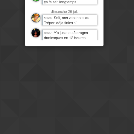
ça faisait longtemps
dimanche 26 jul.
Snif, nos vacances au
16h06
Tréport déjà finies :'(
Y'a juste eu 3 orages
00h07
dantesques en 12 heures !
J'étais moins heureux que
quand c'était juste de la pluie !
:D
samedi 25 jul.
J'imagine bien Tchou
14h06
faire la danse de la pluie
Mais il est temps qu'il
14h07
pleuve par ici aussi
IL PLEUT !!! Première fois
11h13
(à part 3 gouttes une nuit)
depuis quasi deux mois !
Mais le pays est
08h16
clairement beaucoup plus
moderne et développé que mes
idées préconcues ne me le