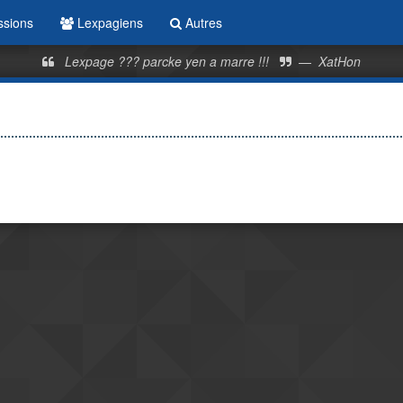
ssions
Lexpagiens
Autres
Lexpage ??? parcke yen a marre !!!
—
XatHon