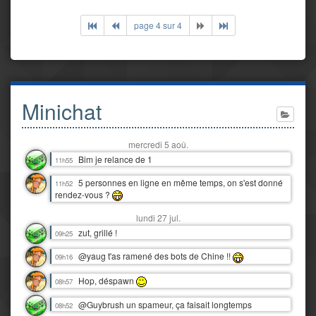
page 4 sur 4
Minichat
mercredi 5 aoû.
Bim je relance de 1
11h55
5 personnes en ligne en même temps, on s'est donné
11h52
rendez-vous ?
lundi 27 jul.
zut, grillé !
09h25
@yaug t'as ramené des bots de Chine !!
09h16
Hop, déspawn
08h57
@Guybrush un spameur, ça faisait longtemps
08h52