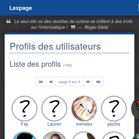
Lexpage
Le seul site où des recettes de cuisine se mêlent à des trolls
sur l'informatique !
—
Roger-Dédé
Profils des utilisateurs
Liste des profils
(100)
page 4 sur 4
Fay
Lauren
mimelex
ploche