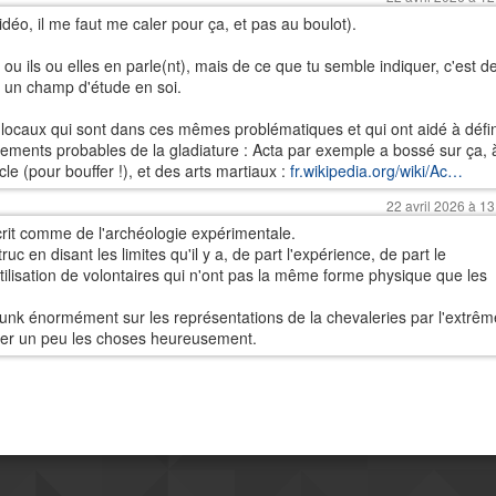
déo, il me faut me caler pour ça, et pas au boulot).
e ou ils ou elles en parle(nt), mais de ce que tu semble indiquer, c'est d
t un champ d'étude en soi.
 locaux qui sont dans ces mêmes problématiques et qui ont aidé à défin
pements probables de la gladiature : Acta par exemple a bossé sur ça, 
le (pour bouffer !), et des arts martiaux :
fr.wikipedia.org/wiki/Ac…
22 avril 2026 à 13
écrit comme de l'archéologie expérimentale.
ruc en disant les limites qu'il y a, de part l'expérience, de part le
utilisation de volontaires qui n'ont pas la même forme physique que les
unk énormément sur les représentations de la chevaleries par l'extrêm
adrer un peu les choses heureusement.