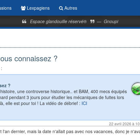
ssions
Lexpagiens
Autres
Espace glandouille réservé®
—
Gnoupi
 vous connaissez ?
 :
sez ?
'histoire, une controverse historique.. et BAM, 400 mecs équipés
ard pendant 3 jours pour étudier les mécaniques de fuites lors
à, elle est pour toi !
La vidéo de débrief :
ICI
22 avril 2026 à 10
t l'an dernier, mais la date n'allait pas avec nos vacances, donc je n'av