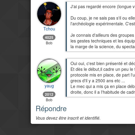
J'ai pas regardé encore (longue vi
Du coup, je ne sais pas s'il ou ell
l'archéologie expérimentale. C'es
Tchou
Je connais d'ailleurs des groupes
4025
les gestes techniques et les équi
Bob
la marge de la science, du spectac
Oui oui, c'est bien présenté et d
Et dès le début,il cadre un peu le t
protocole mis en place, de part l'
grecs d'il y a 2500 ans etc ...
yaug
Le mec qui a mis ça en place déb
droite, donc il a l'habitude de c
2012
Bob
Répondre
Vous devez être inscrit et identifié.