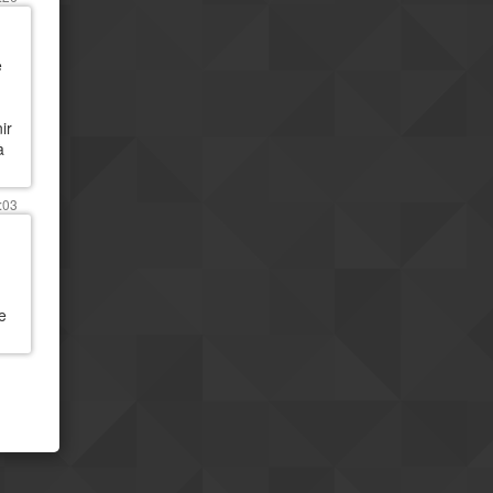
faisais imaginer
Ha... quand je parle je
08h02
précise de sutie : il ne faut pas
e
oublier qu'il s'agit d'un régime
totalitaire
ir
vendredi 24 jul.
à
Une dictature moderne
23h24
reste une dictature
:03
oui
18h39
Je ne m'y attendais pas
18h40
mais j'ai eu une grosse
impression de modernité
Positivement?
17h10
e
Et bah bordel... je ne
08h43
pensais pas ếtre autant surpris
par la Chine.
jeudi 23 jul.
Et hop me revoici sur le
19h37
même fuseau que vous
mardi 21 jul.