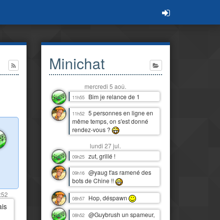
Minichat
mercredi 5 aoû.
Bim je relance de 1
11h55
5 personnes en ligne en
11h52
même temps, on s'est donné
rendez-vous ?
lundi 27 jul.
zut, grillé !
09h25
@yaug t'as ramené des
09h16
bots de Chine !!
:52
Hop, déspawn
08h57
ais
@Guybrush un spameur,
08h52