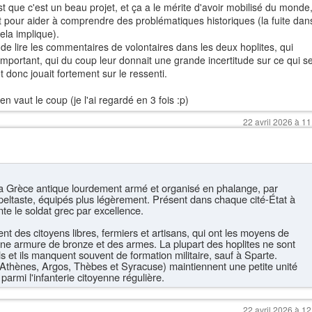
st que c'est un beau projet, et ça a le mérite d'avoir mobilisé du monde
 pour aider à comprendre des problématiques historiques (la fuite dan
ela implique).
de lire les commentaires de volontaires dans les deux hoplites, qui
important, qui du coup leur donnait une grande incertitude sur ce qui s
t donc jouait fortement sur le ressenti.
en vaut le coup (je l'ai regardé en 3 fois :p)
22 avril 2026 à 11
 la Grèce antique lourdement armé et organisé en phalange, par
peltaste, équipés plus légèrement. Présent dans chaque cité-État à
nte le soldat grec par excellence.
nt des citoyens libres, fermiers et artisans, qui ont les moyens de
 une armure de bronze et des armes. La plupart des hoplites ne sont
s et ils manquent souvent de formation militaire, sauf à Sparte.
Athènes, Argos, Thèbes et Syracuse) maintiennent une petite unité
 parmi l'infanterie citoyenne régulière.
22 avril 2026 à 12