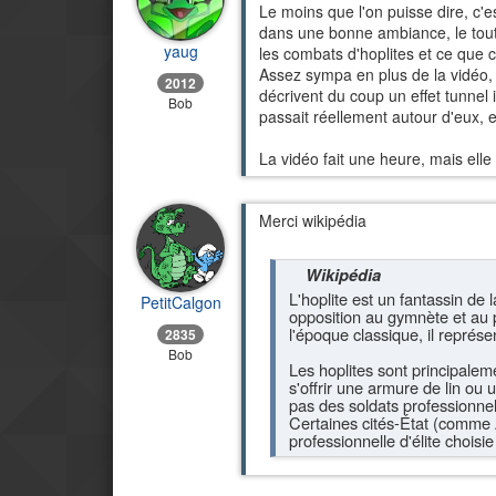
Le moins que l'on puisse dire, c'e
dans une bonne ambiance, le tout
yaug
les combats d'hoplites et ce que c
Assez sympa en plus de la vidéo, 
2012
décrivent du coup un effet tunnel 
Bob
passait réellement autour d'eux, e
La vidéo fait une heure, mais elle 
Merci wikipédia
Wikipédia
L'hoplite est un fantassin de
PetitCalgon
opposition au gymnète et au 
l'époque classique, il représe
2835
Bob
Les hoplites sont principaleme
s'offrir une armure de lin ou
pas des soldats professionnel
Certaines cités-État (comme 
professionnelle d'élite choisie