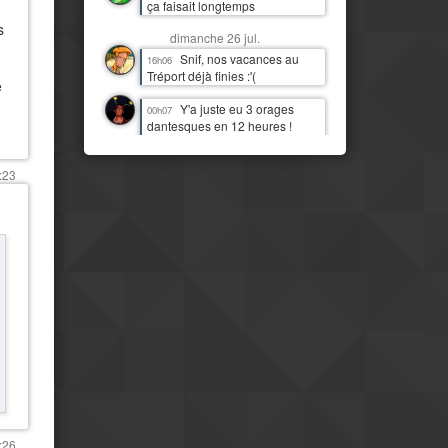
ça faisait longtemps
,
s
dimanche 26 jul.
Snif, nos vacances au
16h06
Tréport déjà finies :'(
e
Y'a juste eu 3 orages
00h07
dantesques en 12 heures !
J'étais moins heureux que
quand c'était juste de la pluie !
:23
:D
samedi 25 jul.
J'imagine bien Tchou
14h06
faire la danse de la pluie
Mais il est temps qu'il
14h07
pleuve par ici aussi
IL PLEUT !!! Première fois
11h13
(à part 3 gouttes une nuit)
depuis quasi deux mois !
Mais le pays est
08h16
clairement beaucoup plus
moderne et développé que mes
idées préconcues ne me le
:26