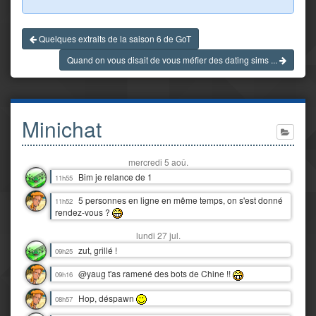
Quelques extraits de la saison 6 de GoT
Quand on vous disait de vous méfier des dating sims ...
Minichat
mercredi 5 aoû.
Bim je relance de 1
11h55
5 personnes en ligne en même temps, on s'est donné
11h52
rendez-vous ?
lundi 27 jul.
zut, grillé !
09h25
@yaug t'as ramené des bots de Chine !!
09h16
Hop, déspawn
08h57