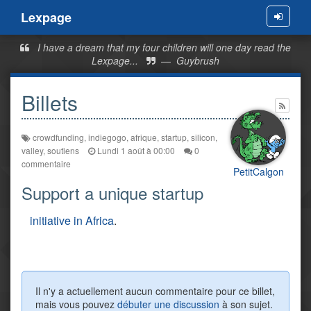
Lexpage
Menu
I have a dream that my four children will one day read the
Lexpage...
—
Guybrush
Billets
crowdfunding
,
indiegogo
,
afrique
,
startup
,
silicon
,
valley
,
soutiens
Lundi 1 août à 00:00
0
commentaire
PetitCalgon
Support a unique startup
initiative in Africa
.
Il n'y a actuellement aucun commentaire pour ce billet,
mais vous pouvez
débuter une discussion
à son sujet.