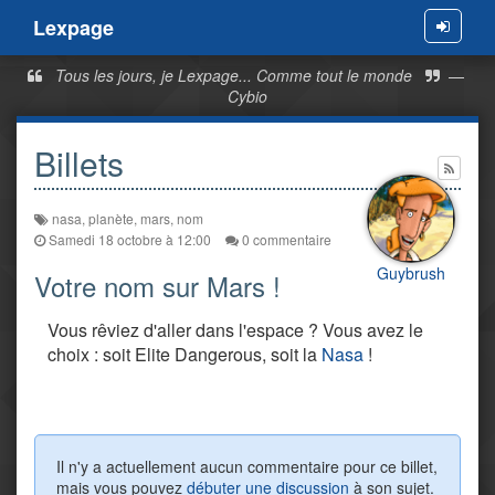
Lexpage
Menu
Tous les jours, je Lexpage... Comme tout le monde
—
Cybio
Billets
nasa
,
planète
,
mars
,
nom
Samedi 18 octobre à 12:00
0 commentaire
Guybrush
Votre nom sur Mars !
Vous rêviez d'aller dans l'espace ? Vous avez le
choix : soit Elite Dangerous, soit la
Nasa
!
Il n'y a actuellement aucun commentaire pour ce billet,
mais vous pouvez
débuter une discussion
à son sujet.