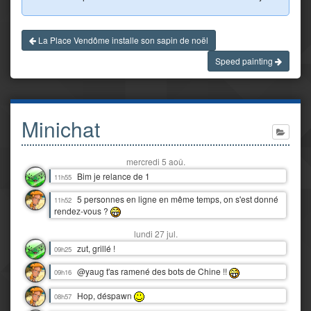
La Place Vendôme installe son sapin de noël
Speed painting
Minichat
mercredi 5 aoû.
Bim je relance de 1
11h55
5 personnes en ligne en même temps, on s'est donné
11h52
rendez-vous ?
lundi 27 jul.
zut, grillé !
09h25
@yaug t'as ramené des bots de Chine !!
09h16
Hop, déspawn
08h57