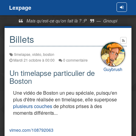
Lexpage
Menu
Mais qu'est-ce qu'on fait là ? :P
—
Gnoupi
Billets
timelapse
,
vidéo
,
boston
Mardi 21 octobre à 00:00
0 commentaire
Guybrush
Un timelapse particulier de
Boston
Une vidéo de Boston un peu spéciale, puisqu'en
plus d'être réalisée en timelapse, elle superpose
plusieurs couches
de photos prises à des
moments différents...
vimeo.com/108792063