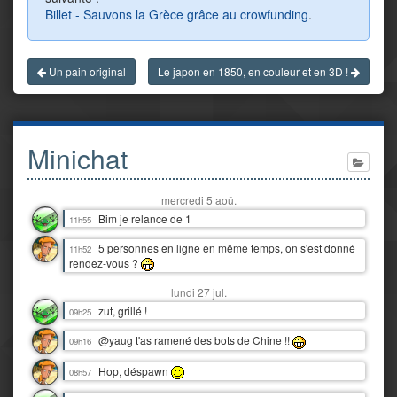
Billet - Sauvons la Grèce grâce au crowfunding
.
Un pain original
Le japon en 1850, en couleur et en 3D !
Minichat
mercredi 5 aoû.
Bim je relance de 1
11h55
5 personnes en ligne en même temps, on s'est donné
11h52
rendez-vous ?
lundi 27 jul.
zut, grillé !
09h25
@yaug t'as ramené des bots de Chine !!
09h16
Hop, déspawn
08h57