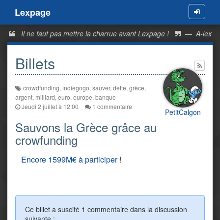
Lexpage
Menu
Il ne faut pas mettre la charrue avant Lexpage !
—
A-lex
Billets
crowdfunding
,
indiegogo
,
sauver
,
dette
,
grèce
,
argent
,
milliard
,
euro
,
europe
,
banque
Jeudi 2 juillet à 12:00
1 commentaire
PetitCalgon
Sauvons la Grèce grâce au
crowfunding
Encore 1599M€ à participer
!
Ce billet a suscité 1 commentaire dans la discussion
suivante :