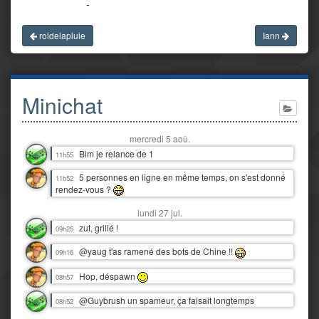
-
roidelapluie
Iann
Minichat
mercredi 5 aoû.
Bim je relance de 1
11h55
5 personnes en ligne en même temps, on s'est donné
11h52
rendez-vous ?
lundi 27 jul.
zut, grillé !
09h25
@yaug t'as ramené des bots de Chine !!
09h16
Hop, déspawn
08h57
@Guybrush un spameur, ça faisait longtemps
08h52