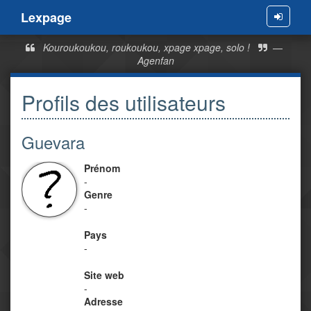
Lexpage
Menu
Kouroukoukou, roukoukou, xpage xpage, solo !
—
Agenfan
Profils des utilisateurs
Guevara
Prénom
-
Genre
-
Pays
-
Site web
-
Adresse