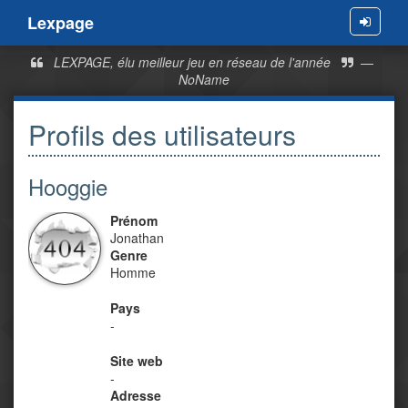
Lexpage
Menu
LEXPAGE, élu meilleur jeu en réseau de l'année
—
NoName
Profils des utilisateurs
Hooggie
Prénom
Jonathan
Genre
Homme
Pays
-
Site web
-
Adresse