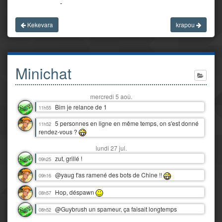
-
Kekevara
krapou
Minichat
mercredi 5 aoû.
Bim je relance de 1
11h55
5 personnes en ligne en même temps, on s'est donné
11h52
rendez-vous ?
lundi 27 jul.
zut, grillé !
09h25
@yaug t'as ramené des bots de Chine !!
09h16
Hop, déspawn
08h57
@Guybrush un spameur, ça faisait longtemps
08h52