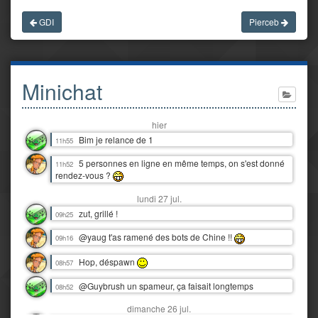
GDI
Pierceb
Minichat
hier
Bim je relance de 1
11h55
5 personnes en ligne en même temps, on s'est donné
11h52
rendez-vous ?
lundi 27 jul.
zut, grillé !
09h25
@yaug t'as ramené des bots de Chine !!
09h16
Hop, déspawn
08h57
@Guybrush un spameur, ça faisait longtemps
08h52
dimanche 26 jul.