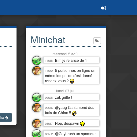
Minichat
mercredi 5 aoû.
Bim je relance de 1
11h55
5 personnes en ligne en
11h52
même temps, on s'est donné
rendez-vous ?
lundi 27 jul.
zut, grillé !
09h25
@yaug t'as ramené des
09h16
bots de Chine !!
aka
Hop, déspawn
08h57
@Guybrush un spameur,
08h52