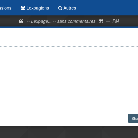
ssions
Lexpagiens
Autres
-- Lexpage... -- sans commentaires
—
PM
Sh