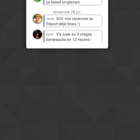
ça faisait longtemps
dimanche 26 jul.
Snif, nos vacances au
16h06
Tréport déjà finies :'(
Y'a juste eu 3 orages
00h07
dantesques en 12 heures !
J'étais moins heureux que
quand c'était juste de la pluie !
:D
samedi 25 jul.
J'imagine bien Tchou
14h06
faire la danse de la pluie
Mais il est temps qu'il
14h07
pleuve par ici aussi
IL PLEUT !!! Première fois
11h13
(à part 3 gouttes une nuit)
depuis quasi deux mois !
Mais le pays est
08h16
clairement beaucoup plus
moderne et développé que mes
idées préconcues ne me le