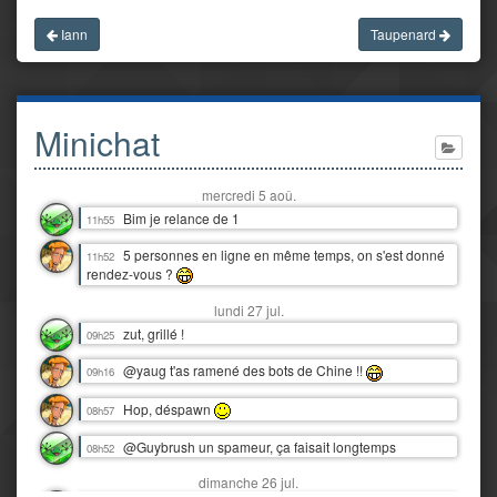
Iann
Taupenard
Minichat
mercredi 5 aoû.
Bim je relance de 1
11h55
5 personnes en ligne en même temps, on s'est donné
11h52
rendez-vous ?
lundi 27 jul.
zut, grillé !
09h25
@yaug t'as ramené des bots de Chine !!
09h16
Hop, déspawn
08h57
@Guybrush un spameur, ça faisait longtemps
08h52
dimanche 26 jul.