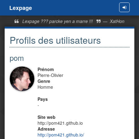
Lexpage
Menu
Lexpage ??? parcke yen a marre !!!
—
XatHon
Profils des utilisateurs
pom
Prénom
Pierre-Olivier
Genre
Homme
Pays
-
Site web
http://pom421.github.io
Adresse
http://pom421.github.io/