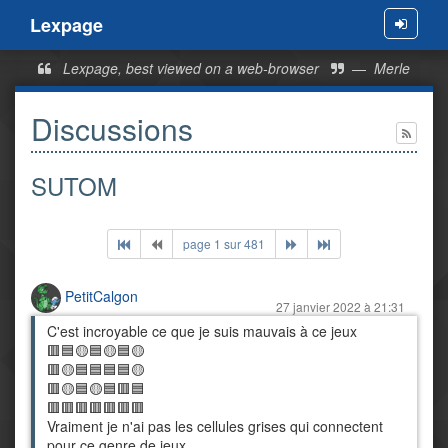
Lexpage
Menu
Lexpage, best viewed on a web-browser
—
Merle
Discussions
SUTOM
page 1 sur 481
PetitCalgon
27 janvier 2022 à 21:31
C'est incroyable ce que je suis mauvais à ce jeux
🟥🟦🟡🟦🟡🟦🟡
🟥🟡🟦🟦🟦🟦🟡
🟥🟡🟦🟡🟦🟥🟦
🟥🟥🟥🟥🟥🟥🟥
Vraiment je n'ai pas les cellules grises qui connectent
pour ce genre de jeux.