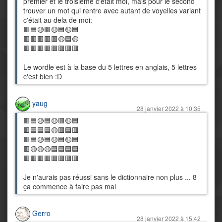
premier et le troisième c'était moi, mais pour le second
trouver un mot qui rentre avec autant de voyelles variant
c'était au dela de moi:
🟥🟦🟡🟥🟡🟦🟡🟦
🟥🟥🟥🟥🟥🟡🟦🟡
🟥🟥🟥🟥🟥🟥🟥🟥
Le wordle est à la base du 5 lettres en anglais, 5 lettres
c'est bien :D
yaug
28 janvier 2022 à 10:35
🟥🟦🟡🟦🟡🟥🟡🟦
🟥🟦🟦🟦🟡🟥🟦🟥
🟥🟦🟡🟦🟡🟦🟡🟦
🟥🟡🟡🟡🟦🟦🟦🟦
🟥🟥🟥🟥🟥🟥🟥🟥
Je n'aurais pas réussi sans le dictionnaire non plus ... 8
ça commence à faire pas mal
Gerro
28 janvier 2022 à 15:42