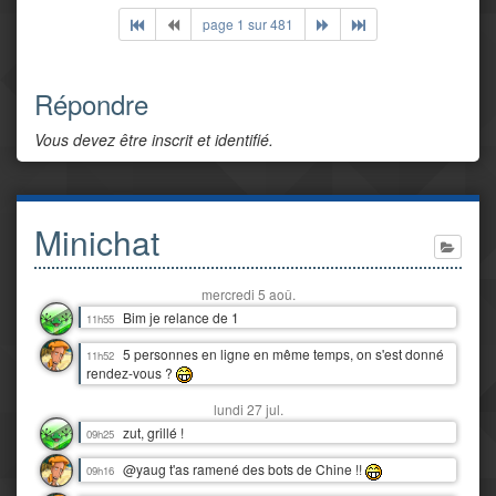
page 1 sur 481
Répondre
Vous devez être inscrit et identifié.
Minichat
mercredi 5 aoû.
Bim je relance de 1
11h55
5 personnes en ligne en même temps, on s'est donné
11h52
rendez-vous ?
lundi 27 jul.
zut, grillé !
09h25
@yaug t'as ramené des bots de Chine !!
09h16