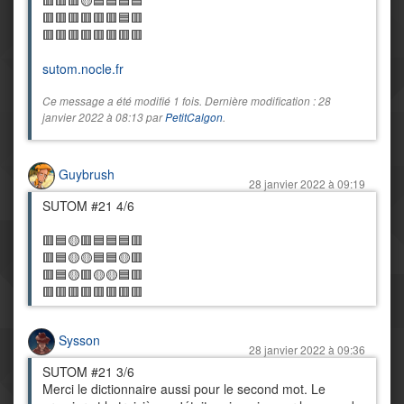
🟥🟥🟥🟡🟦🟦🟦🟦
🟥🟥🟥🟥🟥🟥🟦🟥
🟥🟥🟥🟥🟥🟥🟥🟥
sutom.nocle.fr
Ce message a été modifié 1 fois. Dernière modification : 28
janvier 2022 à 08:13 par
PetitCalgon
.
Guybrush
28 janvier 2022 à 09:19
SUTOM #21 4/6
🟥🟦🟡🟥🟦🟦🟦🟥
🟥🟦🟡🟡🟦🟦🟡🟥
🟥🟦🟡🟥🟡🟡🟦🟥
🟥🟥🟥🟥🟥🟥🟥🟥
Sysson
28 janvier 2022 à 09:36
SUTOM #21 3/6
Merci le dictionnaire aussi pour le second mot. Le