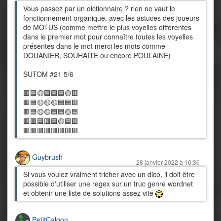
Vous passez par un dictionnaire ? rien ne vaut le
fonctionnement organique, avec les astuces des joueurs
de MOTUS (comme mettre le plus voyelles différentes
dans le premier mot pour connaître toutes les voyelles
présentes dans le mot merci les mots comme
DOUANIER, SOUHAITE ou encore POULAINE)
SUTOM #21 5/6
🟥🟦🟡🟦🟦🟦🟡🟥
🟥🟦🟡🟡🟡🟦🟦🟥
🟥🟦🟡🟡🟦🟦🟡🟦
🟥🟥🟦🟥🟦🟡🟦🟥
🟥🟥🟥🟥🟥🟥🟥🟥
Guybrush
28 janvier 2022 à 16:36
Si vous voulez vraiment tricher avec un dico, il doit être
possible d'utiliser une regex sur un truc genre wordnet
et obtenir une liste de solutions assez vite
PetitCalgon