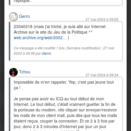
l'époque..
Gerro
27 mai 2024 à 09:05
23340318 (mais j'ai triché, je suis allé sur Internet
Archive sur le site du Jeu de la Politique ^^
web.archive.org/web/2002…
)
Ce message a été modifié 1 fois. Dernière modification : 27 mai
2024 à 09:08 par
Gerro
.
Tchou
27 mai 2024 à 09:34
Impossible de m'en rappeler. Yep, c'est pas jeune tout
ça !
Je pense pas avoir eu ICQ au tout début de mon
Internet. Le tout début, c'était vraiment guetter la fin de
la porteuse du modem, vite cliquer sur envoyer/recevoir
les mails de mon client mail, puis dès que tous les mails
étaient reçus, couper la connexion. Et ce 2 à 3 fois par
jour, donc 2 à 3 minutes d'Internet par jour un jour