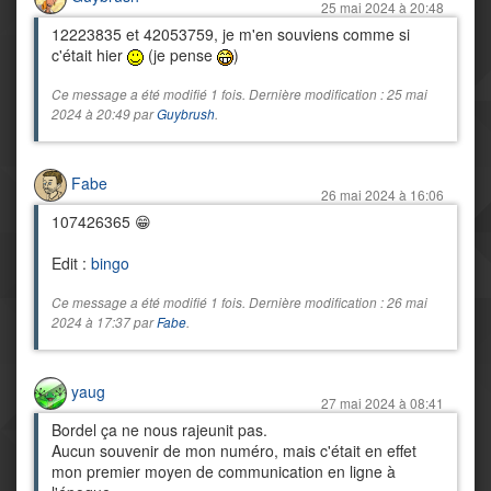
25 mai 2024 à 20:48
12223835 et 42053759, je m'en souviens comme si
c'était hier
(je pense
)
Ce message a été modifié 1 fois. Dernière modification : 25 mai
2024 à 20:49 par
Guybrush
.
Fabe
26 mai 2024 à 16:06
107426365 😁
Edit :
bingo
Ce message a été modifié 1 fois. Dernière modification : 26 mai
2024 à 17:37 par
Fabe
.
yaug
27 mai 2024 à 08:41
Bordel ça ne nous rajeunit pas.
Aucun souvenir de mon numéro, mais c'était en effet
mon premier moyen de communication en ligne à