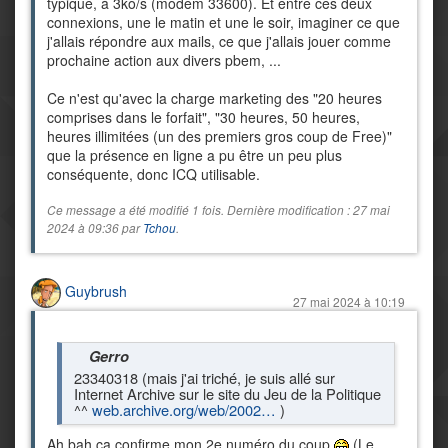
typique, à 3ko/s (modem 33600). Et entre ces deux
connexions, une le matin et une le soir, imaginer ce que
j'allais répondre aux mails, ce que j'allais jouer comme
prochaine action aux divers pbem, ...
Ce n'est qu'avec la charge marketing des "20 heures
comprises dans le forfait", "30 heures, 50 heures,
heures illimitées (un des premiers gros coup de Free)"
que la présence en ligne a pu être un peu plus
conséquente, donc ICQ utilisable.
Ce message a été modifié 1 fois. Dernière modification : 27 mai
2024 à 09:36 par
Tchou
.
Guybrush
27 mai 2024 à 10:19
Gerro
23340318 (mais j'ai triché, je suis allé sur
Internet Archive sur le site du Jeu de la Politique
^^
web.archive.org/web/2002…
)
Ah bah ça confirme mon 2e numéro du coup
(Le