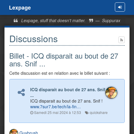
Lexpage
Menu
Lexpage, stuff that doesn't matter.
—
Suppurax
Discussions
Billet - ICQ disparait au bout de 27
ans. Snif ...
Cette discussion est en relation avec le billet suivant :
ICQ disparait au bout de 27 ans. Snif
...
ICQ disparait au bout de 27 ans. Snif !
www.7sur7.be/tech/la-fin…
Samedi 25 mai 2024 à 12:53
quickshare
Guybrush