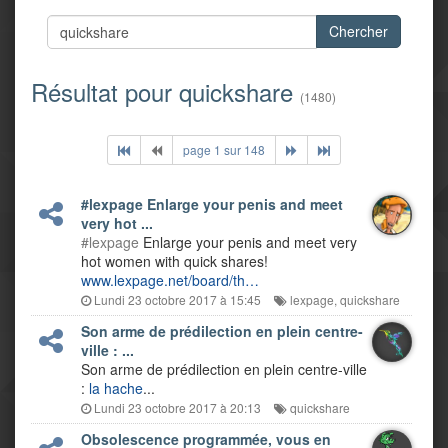
Chercher
Résultat pour quickshare
(1480)
page 1 sur 148
#lexpage Enlarge your penis and meet
very hot ...
#lexpage
Enlarge your penis and meet very
hot women with quick shares!
www.lexpage.net/board/th…
Lundi 23 octobre 2017 à 15:45
lexpage
,
quickshare
Son arme de prédilection en plein centre-
ville : ...
Son arme de prédilection en plein centre-ville
:
la hache
...
Lundi 23 octobre 2017 à 20:13
quickshare
Obsolescence programmée, vous en