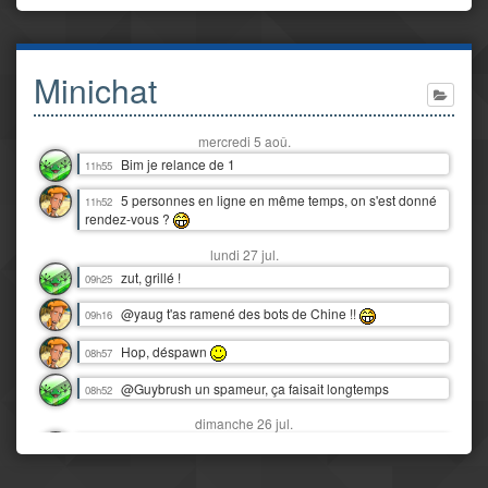
Minichat
mercredi 5 aoû.
Bim je relance de 1
11h55
5 personnes en ligne en même temps, on s'est donné
11h52
rendez-vous ?
lundi 27 jul.
zut, grillé !
09h25
@yaug t'as ramené des bots de Chine !!
09h16
Hop, déspawn
08h57
@Guybrush un spameur, ça faisait longtemps
08h52
dimanche 26 jul.
Snif, nos vacances au Tréport déjà finies :'(
16h06
Y'a juste eu 3 orages dantesques en 12 heures !
00h07