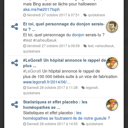
mais Bing aussi se lâche pour halloween
aka.ms/hw2017toph
Vendredi 27 octobre 2017 à 07:51
quickshare
Et toi, quel personnage du donjon serais-
tu ? ...
Et toi, quel personnage du
donjon
serais-tu ?
#test
#naheulbeuk
Vendredi 27 octobre 2017 à 09:59
test
,
naheulbeuk
,
quickshare
#LeGorafi Un hôpital annonce le rappel de
plus ...
#LeGorafi
Un hôpital annonce le rappel de
plus de 100 000 bébés suite à un vice de fabrication
www.legorafi.fr/2014/06/…
Samedi 28 octobre 2017 à 11:28
legorafi
,
quickshare
Statistiques et effet placebo : les
homéopathes se ...
Statistiques et effet placebo :
les
homéopathes se foutraient-ils de notre gueule
?
Samedi 28 octobre 2017 à 14:55
quickshare