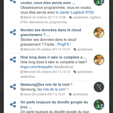
voulez, vous êtes servis avec ...
Obsolescence programmée, vous en voulez,
vous êtes servis avec
le clavier Logitech K750
Mardi 24 octobre 2017 à 13:38
quickshare
,
logitech
,
k750
,
obsolescence
,
programmee
Stocker ses données dans le cloud
gratuitement ? ...
Stocker ses données dans le cloud
gratuitement ? Facile :
PingFS
!
Mercredi 25 octobre 2017 à 14:10
quickshare
How long does it take to complete a ...
How long does it take to complete a task?
imgur.com/6nquy6m
#sadbuttrue
Mercredi 25 octobre 2017 à 14:12
quickshare
,
sadbuttrue
Samsung[]les rois de la com' !
Samsung,
les rois de la com'
!
Jeudi 26 octobre 2017 à 12:21
quickshare
On parle toujours du doodle google du
jour, ...
On parle toujours du doodle google du jour,