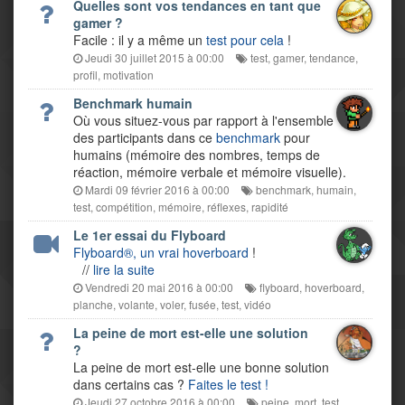
Quelles sont vos tendances en tant que
gamer ?
Facile : il y a même un
test pour cela
!
Jeudi 30 juillet 2015 à 00:00
test
,
gamer
,
tendance
,
profil
,
motivation
Benchmark humain
Où vous situez-vous par rapport à l'ensemble
des participants dans ce
benchmark
pour
humains (mémoire des nombres, temps de
réaction, mémoire verbale et mémoire visuelle).
Mardi 09 février 2016 à 00:00
benchmark
,
humain
,
test
,
compétition
,
mémoire
,
réflexes
,
rapidité
Le 1er essai du Flyboard
Flyboard®, un vrai hoverboard
!
//
lire la suite
Vendredi 20 mai 2016 à 00:00
flyboard
,
hoverboard
,
planche
,
volante
,
voler
,
fusée
,
test
,
vidéo
La peine de mort est-elle une solution
?
La peine de mort est-elle une bonne solution
dans certains cas ?
Faites le test !
Jeudi 27 octobre 2016 à 00:00
peine
,
mort
,
test
,