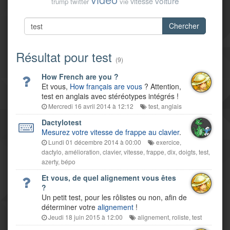
voiture
vitesse
trump
twitter
vie
Chercher
Résultat pour test
(9)
How French are you ?
Et vous,
How français are vous
? Attention,
test en anglais avec stéréotypes intégrés !
Mercredi 16 avril 2014 à 12:12
test
,
anglais
Dactylotest
Mesurez votre vitesse de frappe au clavier
.
Lundi 01 décembre 2014 à 00:00
exercice
,
dactylo
,
amélioration
,
clavier
,
vitesse
,
frappe
,
dix
,
doigts
,
test
,
azerty
,
bépo
Et vous, de quel alignement vous êtes
?
Un petit test, pour les rôlistes ou non, afin de
déterminer votre
alignement
!
Jeudi 18 juin 2015 à 12:00
alignement
,
roliste
,
test