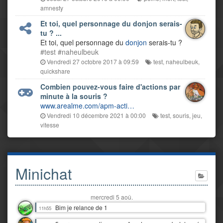
amnesty
Et toi, quel personnage du donjon serais-
tu ? ...
Et toi, quel personnage du
donjon
serais-tu ?
#test
#naheulbeuk
Vendredi 27 octobre 2017 à 09:59
test
,
naheulbeuk
,
quickshare
Combien pouvez-vous faire d'actions par
minute à la souris ?
www.arealme.com/apm-acti…
Vendredi 10 décembre 2021 à 00:00
test
,
souris
,
jeu
,
vitesse
Minichat
mercredi 5 aoû.
Bim je relance de 1
11h55