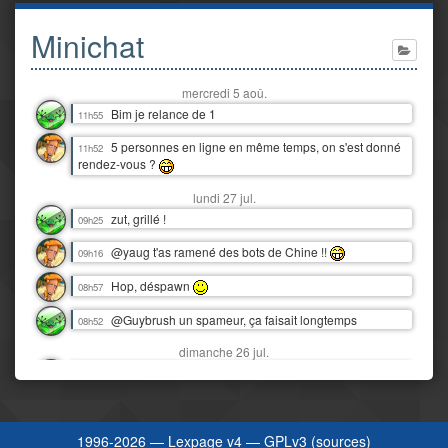
Minichat
mercredi 5 aoû.
Bim je relance de 1
11h55
5 personnes en ligne en même temps, on s'est donné
11h52
rendez-vous ?
lundi 27 jul.
zut, grillé !
09h25
@yaug t'as ramené des bots de Chine !!
09h16
Hop, déspawn
08h57
@Guybrush un spameur, ça faisait longtemps
08h52
dimanche 26 jul.
Snif, nos vacances au Tréport déjà finies :'(
16h06
Y'a juste eu 3 orages dantesques en 12 heures !
00h07
J'étais moins heureux que quand c'était juste de la pluie ! :D
1996-2026 —
Lexpage v4
—
GPLv3
(
sources
)