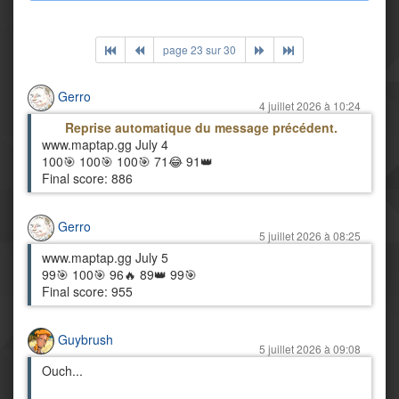
page 23 sur 30
Gerro
4 juillet 2026 à 10:24
Reprise automatique du message précédent.
www.maptap.gg July 4
100🎯 100🎯 100🎯 71😂 91👑
Final score: 886
Gerro
5 juillet 2026 à 08:25
www.maptap.gg July 5
99🎯 100🎯 96🔥 89👑 99🎯
Final score: 955
Guybrush
5 juillet 2026 à 09:08
Ouch...