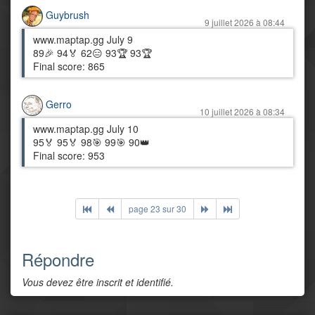
Guybrush
9 juillet 2026 à 08:44
www.maptap.gg July 9
89🎉 94🏅 62😑 93🏆 93🏆
Final score: 865
Gerro
10 juillet 2026 à 08:34
www.maptap.gg July 10
95🏅 95🏅 98🎯 99🎯 90👑
Final score: 953
page 23 sur 30
Répondre
Vous devez être inscrit et identifié.