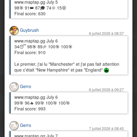
www.maptap.gg July 5
98🎯 91👑 87🎓 74🌞 15😵
Final score: 630
Guybrush
6 juillet 2026 à 08:37
www.maptap.gg July 6
34😴 98🎯 89🎉 100🎯 100🎯
Final score: 910
Le premier, j'ai lu "Manchester" et j'ai pas fait attention
que c'était "New Hampshire" et pas "England"
Gerro
6 juillet 2026 à 09:27
www.maptap.gg July 6
99🎯 96🔥 99🎯 100🎯 100🎯
Final score: 993
Gerro
7 juillet 2026 à 08:45
www.maptap.gg July 7