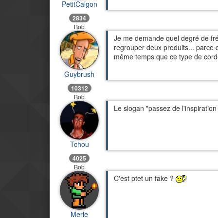
PetitCalgon
2834
Bob
Je me demande quel degré de fré
regrouper deux produits... parce
même temps que ce type de cord
Guybrush
10312
Bob
Le slogan "passez de l'inspiratio
Tchou
4025
Bob
C'est ptet un fake ?
Merle