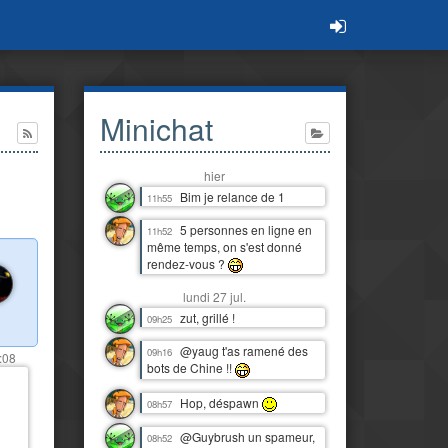
Minichat
hier
Bim je relance de 1
11h55
5 personnes en ligne en
11h52
même temps, on s'est donné
rendez-vous ?
lundi 27 jul.
zut, grillé !
09h25
@yaug t'as ramené des
09h16
:08
bots de Chine !!
Hop, déspawn
08h57
@Guybrush un spameur,
08h52