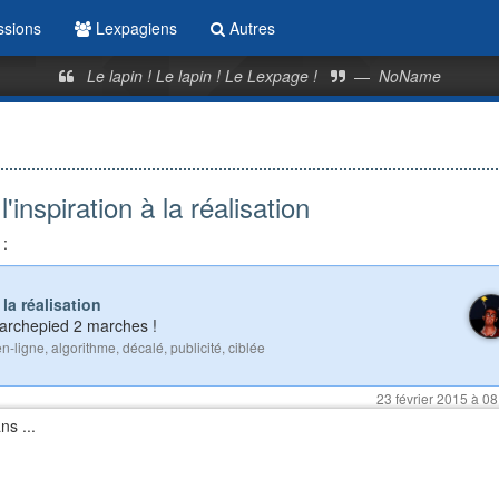
ssions
Lexpagiens
Autres
Le lapin ! Le lapin ! Le Lexpage !
—
NoName
'inspiration à la réalisation
 :
la réalisation
marchepied 2 marches !
en-ligne
,
algorithme
,
décalé
,
publicité
,
ciblée
23 février 2015 à 08
ns ...