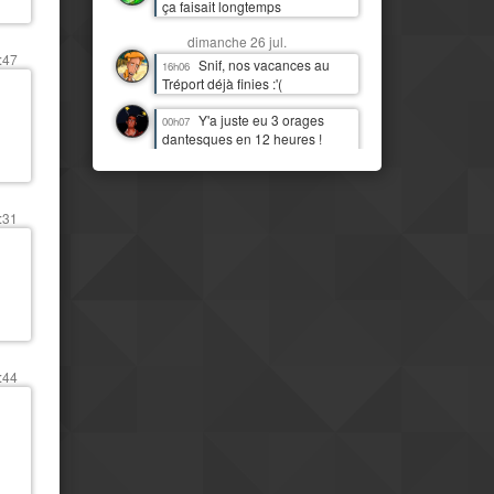
ça faisait longtemps
dimanche 26 jul.
:47
Snif, nos vacances au
16h06
Tréport déjà finies :'(
Y'a juste eu 3 orages
00h07
dantesques en 12 heures !
J'étais moins heureux que
quand c'était juste de la pluie !
:D
:31
samedi 25 jul.
J'imagine bien Tchou
14h06
faire la danse de la pluie
Mais il est temps qu'il
14h07
pleuve par ici aussi
IL PLEUT !!! Première fois
11h13
(à part 3 gouttes une nuit)
:44
depuis quasi deux mois !
Mais le pays est
08h16
clairement beaucoup plus
moderne et développé que mes
idées préconcues ne me le