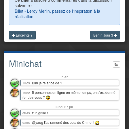
Ce billet a suscité 5 commentaires dans la discussion
suivante :
Billet - Leroy Merlin, passez de l'inspiration à la
réalisation
.
Enceinte ?
Berlin Jour 3
Minichat
hier
Bim je relance de 1
11h55
5 personnes en ligne en même temps, on s'est donné
11h52
rendez-vous ?
lundi 27 jul.
zut, grillé !
09h25
@yaug t'as ramené des bots de Chine !!
09h16