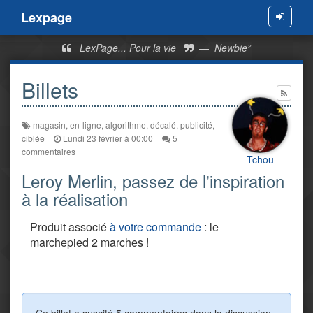
Lexpage
Menu
LexPage... Pour la vie
—
Newbie²
Billets
magasin
,
en-ligne
,
algorithme
,
décalé
,
publicité
,
ciblée
Lundi 23 février à 00:00
5
commentaires
Tchou
Leroy Merlin, passez de l'inspiration
à la réalisation
Produit associé
à votre commande
: le
marchepied 2 marches !