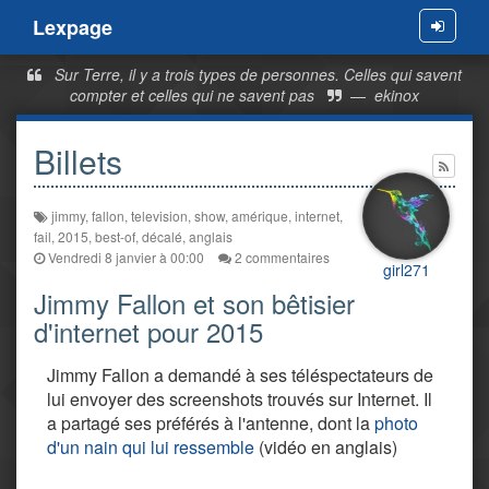
Lexpage
Menu
Sur Terre, il y a trois types de personnes. Celles qui savent
compter et celles qui ne savent pas
—
ekinox
Billets
jimmy
,
fallon
,
television
,
show
,
amérique
,
internet
,
fail
,
2015
,
best-of
,
décalé
,
anglais
Vendredi 8 janvier à 00:00
2 commentaires
girl271
Jimmy Fallon et son bêtisier
d'internet pour 2015
Jimmy Fallon a demandé à ses téléspectateurs de
lui envoyer des screenshots trouvés sur Internet. Il
a partagé ses préférés à l'antenne, dont la
photo
d'un nain qui lui ressemble
(vidéo en anglais)