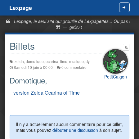
Lexpage
Menu
Lexpage, le seul site qui grouille de Lexpagettes... Ou pas !
—
girl271
Billets
zelda
,
domotique
,
ocarina
,
time
,
musique
,
dyi
Samedi 10 juin à 00:00
0 commentaire
PetitCalgon
Domotique,
version Zelda Ocarina of Time
Il n'y a actuellement aucun commentaire pour ce billet,
mais vous pouvez
débuter une discussion
à son sujet.