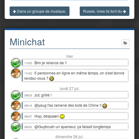
Dans un groupe de musique,
Russie, ivres ils font du
Minichat
hier
Bim je relance de 1
11h55
5 personnes en ligne en même temps, on s'est donné
11h52
rendez-vous ?
lundi 27 jul.
zut, grillé !
09h25
@yaug t'as ramené des bots de Chine !!
09h16
Hop, déspawn
08h57
@Guybrush un spameur, ça faisait longtemps
08h52
dimanche 26 jul.