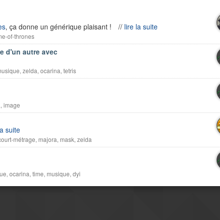
es
, ça donne un générique plaisant !
//
lire la suite
e-of-thrones
ue d'un autre avec
usique
,
zelda
,
ocarina
,
tetris
a
,
image
la suite
court-métrage
,
majora
,
mask
,
zelda
que
,
ocarina
,
time
,
musique
,
dyi