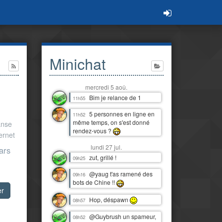
Minichat
mercredi 5 aoû.
Bim je relance de 1
11h55
5 personnes en ligne en
11h52
même temps, on s'est donné
anse
rendez-vous ?
ternet
lundi 27 jul.
ars
zut, grillé !
09h25
@yaug t'as ramené des
09h16
bots de Chine !!
er
Hop, déspawn
08h57
@Guybrush un spameur,
08h52