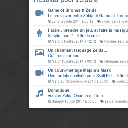
(5)
Game of thrones & Zelda
Le
crossover entre Zelda et Game of Thron
Lundi 23 juin 2014 à 00:12
vidéo
,
zelda
,
gam
Facile : prendre un jeu, et faire la musiq
Simple, non ?
//
lire la suite
Mardi 01 juillet 2014 à 12:12
homme
,
seul
,
m
Un charmant tatouage Zelda…
Oui très charmant
Mardi 15 juillet 2014 à 00:12
tatouage
,
zeld
Un court-métrage Majora's Mask
Une terrible destinée pour Skull Kid
.
//
lire 
Mercredi 30 novembre 2016 à 00:00
vidéo
,
Domotique,
version Zelda Ocarina of Time
Samedi 10 juin 2017 à 00:00
zelda
,
domoti