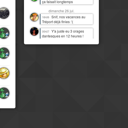
ça faisait longtemps
dimanche 26 jul.
Snif, nos vacances au
16h06
Tréport déjà finies :'(
Y'a juste eu 3 orages
00h07
dantesques en 12 heures !
J'étais moins heureux que
quand c'était juste de la pluie !
:D
samedi 25 jul.
J'imagine bien Tchou
14h06
faire la danse de la pluie
Mais il est temps qu'il
14h07
pleuve par ici aussi
IL PLEUT !!! Première fois
11h13
(à part 3 gouttes une nuit)
depuis quasi deux mois !
Mais le pays est
08h16
clairement beaucoup plus
moderne et développé que mes
idées préconcues ne me le