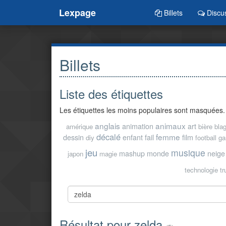
Lexpage
Billets
Discu
Billets
Liste des étiquettes
Les étiquettes les moins populaires sont masquées.
anglais
animaux
animation
art
amérique
bière
bla
décalé
femme
dessin
enfant
fail
film
diy
football
ga
jeu
musique
mashup
monde
neige
japon
magie
technologie
t
Résultat pour zelda