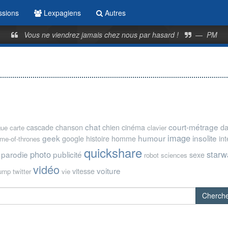
ssions
Lexpagiens
Autres
Vous ne viendrez jamais chez nous par hasard !
—
PM
chat
court-métrage
cascade
chanson
chien
cinéma
d
gue
carte
clavier
image
geek
humour
insolite
google
histoire
homme
in
me-of-thrones
quickshare
photo
starw
parodie
publicité
sexe
robot
sciences
vidéo
voiture
vitesse
rump
twitter
vie
Cherch