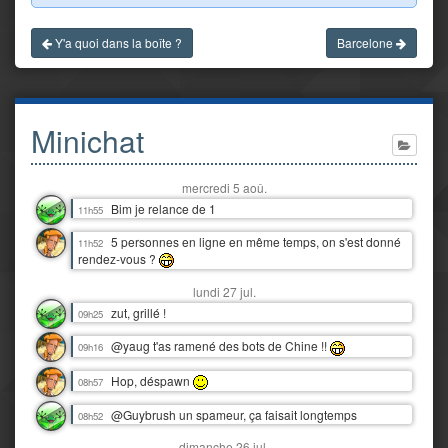
Y'a quoi dans la boîte ?
Barcelone
Minichat
mercredi 5 aoû.
Bim je relance de 1
11h55
5 personnes en ligne en même temps, on s'est donné
11h52
rendez-vous ?
lundi 27 jul.
zut, grillé !
09h25
@yaug t'as ramené des bots de Chine !!
09h16
Hop, déspawn
08h57
@Guybrush un spameur, ça faisait longtemps
08h52
dimanche 26 jul.