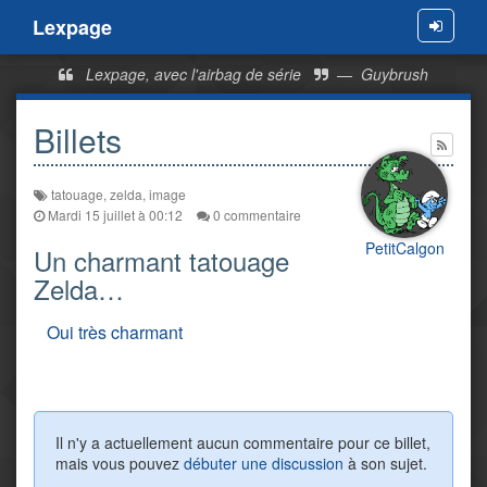
Lexpage
Menu
Lexpage, avec l'airbag de série
—
Guybrush
Billets
tatouage
,
zelda
,
image
Mardi 15 juillet à 00:12
0 commentaire
PetitCalgon
Un charmant tatouage
Zelda…
Oui très charmant
Il n'y a actuellement aucun commentaire pour ce billet,
mais vous pouvez
débuter une discussion
à son sujet.