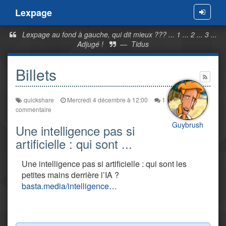
Lexpage
Menu
Lexpage au fond à gauche, qui dit mieux ??? ... 1 ... 2 ... 3 ...
Adjugé !
—
Tidus
Billets
quickshare
Mercredi 4 décembre à 12:00
1
commentaire
Guybrush
Une intelligence pas si
artificielle : qui sont ...
Une intelligence pas si artificielle : qui sont les
petites mains derrière l’IA ?
basta.media/intelligence…