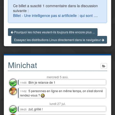
Ce billet a suscité 1 commentaire dans la discussion
suivante :
Billet - Une intelligence pas si artificielle : qui sont ...
.
Pourquoi les riches veulent-ils toujours être encore plus ...
Essayez les distributions Linux directement dans le navigateur
Minichat
mercredi 5 aoû.
Bim je relance de 1
11h55
5 personnes en ligne en même temps, on s'est donné
11h52
rendez-vous ?
lundi 27 jul.
zut, grillé !
09h25