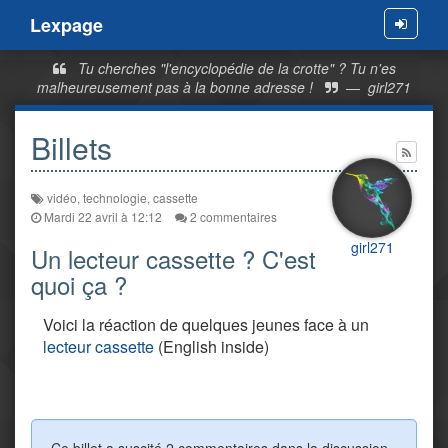
Lexpage
Menu
Tu cherches "l'encyclopédie de la crotte" ? Tu n'es
malheureusement pas à la bonne adresse !
—
girl271
Billets
vidéo
,
technologie
,
cassette
Mardi 22 avril à 12:12
2 commentaires
girl271
Un lecteur cassette ? C'est
quoi ça ?
Voici la réaction de quelques jeunes face à un
lecteur cassette
(English inside)