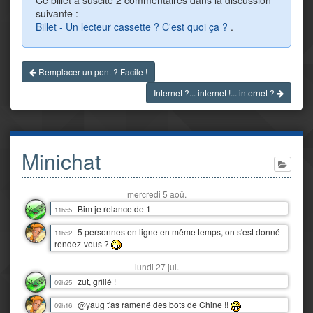
Ce billet a suscité 2 commentaires dans la discussion
suivante :
Billet - Un lecteur cassette ? C'est quoi ça ?
.
Remplacer un pont ? Facile !
Internet ?... internet !... internet ?
Minichat
mercredi 5 aoû.
Bim je relance de 1
11h55
5 personnes en ligne en même temps, on s'est donné
11h52
rendez-vous ?
lundi 27 jul.
zut, grillé !
09h25
@yaug t'as ramené des bots de Chine !!
09h16