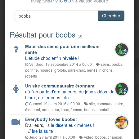
voiture
vitesse
trump
twitter
vie
Chercher
Résultat pour boobs
(3)
Mater des seins pour une meilleure
santé
L'
étude choc enfin révélée
!
Vendredi 19 septembre 2014 à 00:00
seins
,
boobs
,
poitrine
,
nibards
,
grololo
,
pare-choc
,
nénés
,
nichons
,
roberts
Un site communautaire étonnant
où l'on parle d'ordinateurs, de jeux vidéos, de
Linux, de femmes, etc.
Samedi 19 mars 2016 à 00:00
site
,
communautaire
,
étonnant
,
ordinateur
,
linux
,
femme
,
boobs
,
nombril
Everybody loves boobs!
D'ailleurs, ils
le disent eux-mêmes
!
//
lire la suite
Jeudi 27 avril 2017 à 00:00
vidéo
,
boobs
,
chanson
,