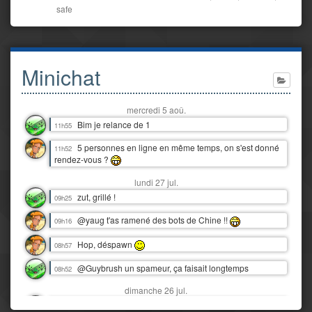
safe
Minichat
mercredi 5 aoû.
Bim je relance de 1
11h55
5 personnes en ligne en même temps, on s'est donné
11h52
rendez-vous ?
lundi 27 jul.
zut, grillé !
09h25
@yaug t'as ramené des bots de Chine !!
09h16
Hop, déspawn
08h57
@Guybrush un spameur, ça faisait longtemps
08h52
dimanche 26 jul.
Snif, nos vacances au Tréport déjà finies :'(
16h06