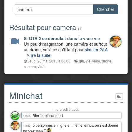
Chercher
Résultat pour camera
(1)
Si GTA 2 se déroulait dans la vraie vie
Un peu d'imagination, une caméra et surtout
un drone, voilà ce qu'il faut pour
simuler GTA
.
//
lire la suite
Jeudi 28 mai 2015 à 00:00
gta
,
vie
,
vraie
,
drone
,
camera
,
vidéo
Minichat
mercredi 5 aoû.
Bim je relance de 1
11h55
5 personnes en ligne en même temps, on s'est donné
11h52
rendez-vous ?