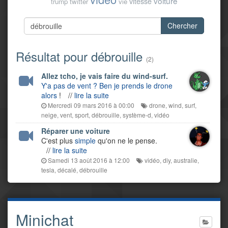
voiture
vitesse
trump
twitter
vie
Chercher
Résultat pour débrouille
(2)
Allez tcho, je vais faire du wind-surf.
Y'a pas de vent ? Ben je prends le drone
alors
!
//
lire la suite
Mercredi 09 mars 2016 à 00:00
drone
,
wind
,
surf
,
neige
,
vent
,
sport
,
débrouille
,
système-d
,
vidéo
Réparer une voiture
C'est plus
simple
qu'on ne le pense.
//
lire la suite
Samedi 13 août 2016 à 12:00
vidéo
,
diy
,
australie
,
tesla
,
décalé
,
débrouille
Minichat