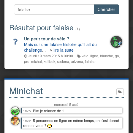
Chercher
Résultat pour falaise
(1)
Un petit tour de vélo ?
Mais sur une falaise histoire qu'il ait du
challenge
...
//
lire la suite
Jeudi 19 mars 2015 à 00:00
vélo
,
ligne
,
blanche
,
go
,
pro
,
michal
,
kollbek
,
sedona
,
arizona
,
falaise
Minichat
mercredi 5 aoû.
Bim je relance de 1
11h55
5 personnes en ligne en même temps, on s'est donné
11h52
rendez-vous ?