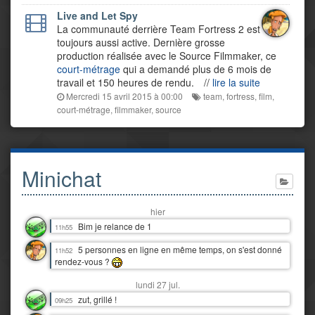
Live and Let Spy
La communauté derrière Team Fortress 2 est
toujours aussi active. Dernière grosse
production réalisée avec le Source Filmmaker, ce
court-métrage
qui a demandé plus de 6 mois de
travail et 150 heures de rendu.
//
lire la suite
Mercredi 15 avril 2015 à 00:00
team
,
fortress
,
film
,
court-métrage
,
filmmaker
,
source
Minichat
hier
Bim je relance de 1
11h55
5 personnes en ligne en même temps, on s'est donné
11h52
rendez-vous ?
lundi 27 jul.
zut, grillé !
09h25