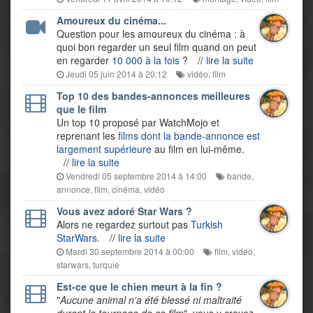
Amoureux du cinéma...
Question pour les amoureux du cinéma : à
quoi bon regarder un seul film quand on peut
en regarder
10 000 à la fois
?
//
lire la suite
Jeudi 05 juin 2014 à 20:12
vidéo
,
film
Top 10 des bandes-annonces meilleures
que le film
Un top 10 proposé par WatchMojo et
reprenant les
films dont la bande-annonce est
largement supérieure
au film en lui-même.
//
lire la suite
Vendredi 05 septembre 2014 à 14:00
bande
,
annonce
,
film
,
cinéma
,
vidéo
Vous avez adoré Star Wars ?
Alors ne regardez surtout pas
Turkish
StarWars
.
//
lire la suite
Mardi 30 septembre 2014 à 00:00
film
,
vidéo
,
starwars
,
turquie
Est-ce que le chien meurt à la fin ?
"
Aucune animal n'a été blessé ni maltraité