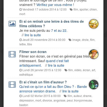
durant le tournage de ce film
", vous y croyez
vraiment ?
Vérifiez par vous-même
!
Vendredi 17 octobre 2014 à 12:00
film
,
spoiler
,
chien
,
mort
Et si on retirait une lettre à des titres de
films célèbres ?
Je me suis perdu au
7 et au 22
.
//
lire la suite
Jeudi 20 novembre 2014 à 00:00
image
,
drole
,
film
,
lettre
,
titre
Filmer son écran
Filmer son écran, ce n'est en général pas très
intéressant. Sauf
quand c'est fait
artistiquement
.
//
lire la suite
Lundi 26 janvier 2015 à 12:00
film
,
vidéo
,
écran
,
art
,
esthétique
Et si c'était un film d'auteur ?
Qu'est-ce qu'on a fait au Bon Dieu ? - Bande
annonce version drame
.
//
lire la suite
Lundi 02 février 2015 à 00:00
film
,
auteur
,
drame
,
dépression
,
mort
,
divorce
,
angoisse
,
peur
,
tronçonneuse
,
baston