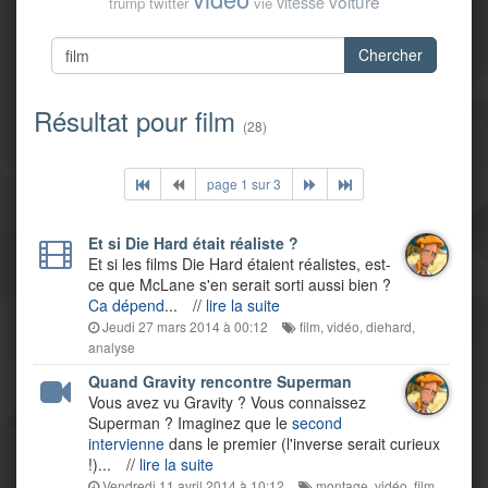
voiture
vitesse
trump
twitter
vie
Chercher
Résultat pour film
(28)
page 1 sur 3
Et si Die Hard était réaliste ?
Et si les films Die Hard étaient réalistes, est-
ce que McLane s'en serait sorti aussi bien ?
Ca dépend
...
//
lire la suite
Jeudi 27 mars 2014 à 00:12
film
,
vidéo
,
diehard
,
analyse
Quand Gravity rencontre Superman
Vous avez vu Gravity ? Vous connaissez
Superman ? Imaginez que le
second
intervienne
dans le premier (l'inverse serait curieux
!)...
//
lire la suite
Vendredi 11 avril 2014 à 10:12
montage
,
vidéo
,
film