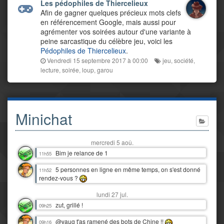
Les pédophiles de Thiercelieux
Afin de gagner quelques précieux mots clefs
en référencement Google, mais aussi pour
agrémenter vos soirées autour d'une variante à
peine sarcastique du célèbre jeu, voici les
Pédophiles de Thiercelieux
.
Vendredi 15 septembre 2017 à 00:00
jeu
,
société
,
lecture
,
soirée
,
loup
,
garou
Minichat
mercredi 5 aoû.
Bim je relance de 1
11h55
5 personnes en ligne en même temps, on s'est donné
11h52
rendez-vous ?
lundi 27 jul.
zut, grillé !
09h25
@yaug t'as ramené des bots de Chine !!
09h16