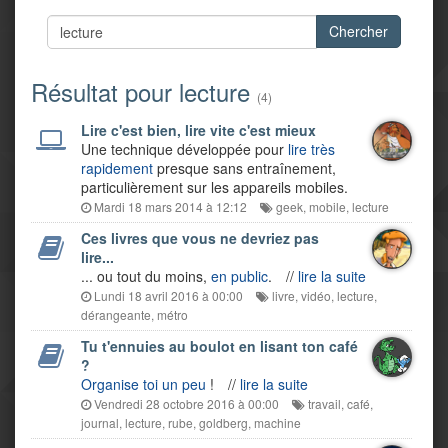
Chercher
Résultat pour lecture
(4)
Lire c'est bien, lire vite c'est mieux
Une technique développée pour
lire très
rapidement
presque sans entraînement,
particulièrement sur les appareils mobiles.
Mardi 18 mars 2014 à 12:12
geek
,
mobile
,
lecture
Ces livres que vous ne devriez pas
lire...
... ou tout du moins,
en public
.
//
lire la suite
Lundi 18 avril 2016 à 00:00
livre
,
vidéo
,
lecture
,
dérangeante
,
métro
Tu t'ennuies au boulot en lisant ton café
?
Organise toi un peu
!
//
lire la suite
Vendredi 28 octobre 2016 à 00:00
travail
,
café
,
journal
,
lecture
,
rube
,
goldberg
,
machine