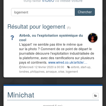
voiture
vitesse
trump
twitter
vie
Chercher
Résultat pour logement
(1)
Airbnb, ou l'exploitation systémique du
cool
L'appart' ne semble pas être le même que
sur la photo ? Comment de ce point de départ le
journaliste découvre l'exploitation industrialisée de
la plateforme, avec des ramifications sur plusieurs
pays et continents.
www.wired.co.uk/article/…
Mercredi 12 février 2020 à 00:00
airbnb
,
start-up
,
londres
,
philippines
,
arnaque
,
crise
,
logement
Minichat
mercredi 5 aoû.