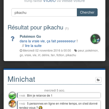
voiture
vitesse
trump
twitter
vie
Chercher
Résultat pour pikachu
(1)
Pokémon Go
dans la vraie vie, ça fait peeeeeeeur
!
//
lire la suite
Mercredi 02 novembre 2016 à 00:00
peur
,
pokémon
,
go
,
vraie
,
vie
,
irl
,
délire
,
fan
,
fiction
,
pikachu
Minichat
mercredi 5 aoû.
Bim je relance de 1
11h55
5 personnes en ligne en même temps, on s'est donné
11h52
rendez-vous ?