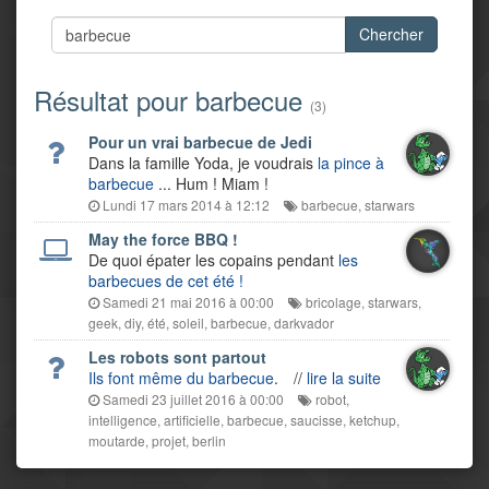
Chercher
Résultat pour barbecue
(3)
Pour un vrai barbecue de Jedi
Dans la famille Yoda, je voudrais
la pince à
barbecue
... Hum ! Miam !
Lundi 17 mars 2014 à 12:12
barbecue
,
starwars
May the force BBQ !
De quoi épater les copains pendant
les
barbecues de cet été !
Samedi 21 mai 2016 à 00:00
bricolage
,
starwars
,
geek
,
diy
,
été
,
soleil
,
barbecue
,
darkvador
Les robots sont partout
Ils font même du barbecue
.
//
lire la suite
Samedi 23 juillet 2016 à 00:00
robot
,
intelligence
,
artificielle
,
barbecue
,
saucisse
,
ketchup
,
moutarde
,
projet
,
berlin