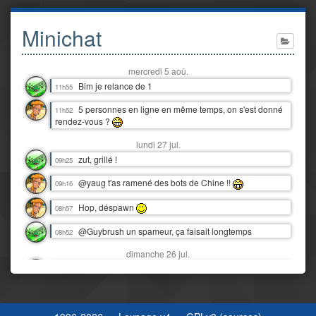
Minichat
mercredi 5 aoû.
Bim je relance de 1
11h55
5 personnes en ligne en même temps, on s'est donné
11h52
rendez-vous ?
lundi 27 jul.
zut, grillé !
09h25
@yaug t'as ramené des bots de Chine !!
09h16
Hop, déspawn
08h57
@Guybrush un spameur, ça faisait longtemps
08h52
dimanche 26 jul.
Snif, nos vacances au Tréport déjà finies :'(
16h06
Y'a juste eu 3 orages dantesques en 12 heures !
00h07
J'étais moins heureux que quand c'était juste de la pluie ! :D