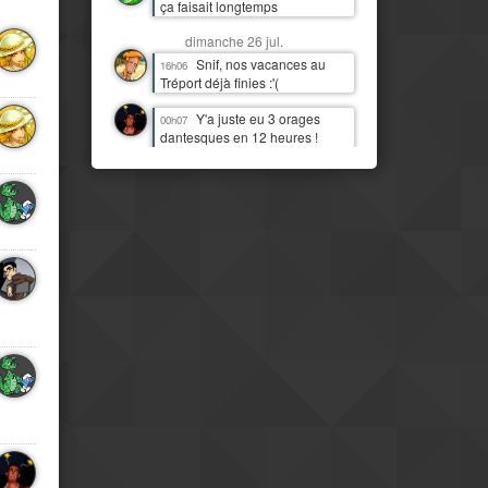
ça faisait longtemps
dimanche 26 jul.
Snif, nos vacances au
16h06
Tréport déjà finies :'(
Y'a juste eu 3 orages
00h07
dantesques en 12 heures !
J'étais moins heureux que
quand c'était juste de la pluie !
:D
samedi 25 jul.
J'imagine bien Tchou
14h06
faire la danse de la pluie
Mais il est temps qu'il
14h07
pleuve par ici aussi
IL PLEUT !!! Première fois
11h13
(à part 3 gouttes une nuit)
depuis quasi deux mois !
Mais le pays est
08h16
clairement beaucoup plus
moderne et développé que mes
idées préconcues ne me le