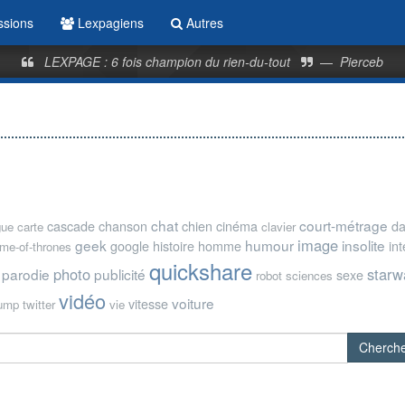
ssions
Lexpagiens
Autres
LEXPAGE : 6 fois champion du rien-du-tout
—
Pierceb
chat
court-métrage
cascade
chanson
chien
cinéma
d
gue
carte
clavier
image
geek
humour
insolite
google
histoire
homme
in
me-of-thrones
quickshare
photo
starw
parodie
publicité
sexe
robot
sciences
vidéo
voiture
vitesse
rump
twitter
vie
Cherch