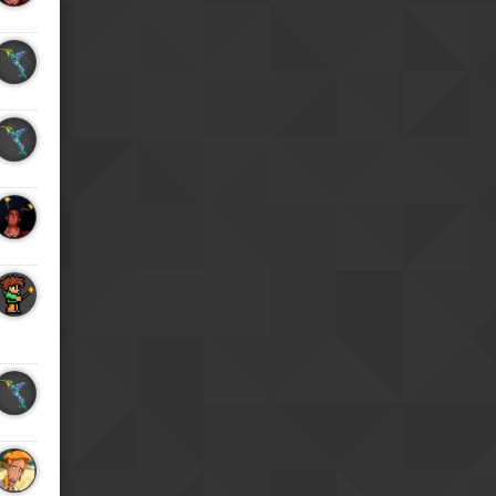
faisais imaginer
Ha... quand je parle je
08h02
précise de sutie : il ne faut pas
oublier qu'il s'agit d'un régime
totalitaire
vendredi 24 jul.
Une dictature moderne
23h24
reste une dictature
oui
18h39
Je ne m'y attendais pas
18h40
mais j'ai eu une grosse
impression de modernité
Positivement?
17h10
Et bah bordel... je ne
08h43
pensais pas ếtre autant surpris
par la Chine.
jeudi 23 jul.
Et hop me revoici sur le
19h37
même fuseau que vous
mardi 21 jul.