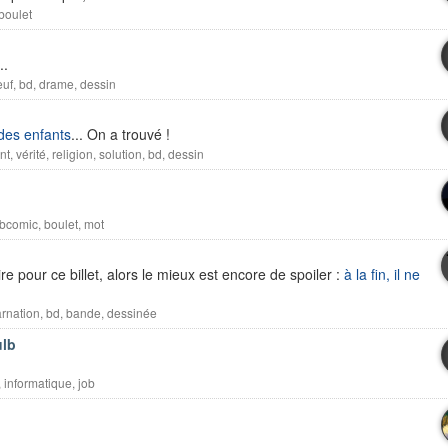
boulet
..
euf
,
bd
,
drame
,
dessin
 des enfants
... On a trouvé !
nt
,
vérité
,
religion
,
solution
,
bd
,
dessin
bcomic
,
boulet
,
mot
e pour ce billet, alors le mieux est encore de spoiler :
à la fin, il ne
arnation
,
bd
,
bande
,
dessinée
ulb
,
informatique
,
job