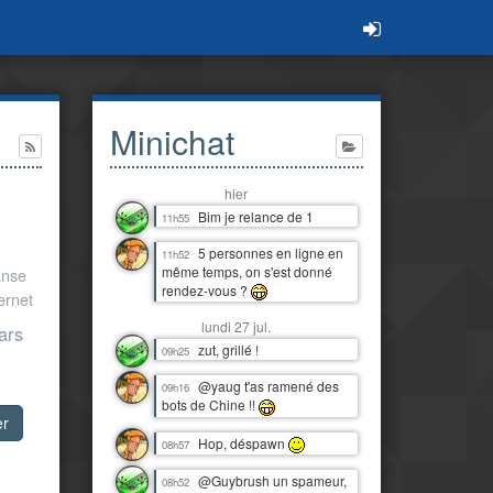
Minichat
hier
Bim je relance de 1
11h55
5 personnes en ligne en
11h52
même temps, on s'est donné
anse
rendez-vous ?
ternet
lundi 27 jul.
ars
zut, grillé !
09h25
@yaug t'as ramené des
09h16
bots de Chine !!
er
Hop, déspawn
08h57
@Guybrush un spameur,
08h52