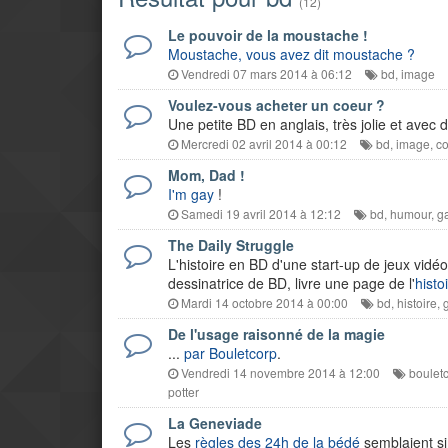
(12)
Le pouvoir de la moustache !
Moustache, vous avez dit moustache ?
Vendredi 07 mars 2014 à 06:12
bd
,
image
Voulez-vous acheter un coeur ?
Une petite BD en anglais, très jolie et avec d
Mercredi 02 avril 2014 à 00:12
bd
,
image
,
c
Mom, Dad !
I'm gay
!
Samedi 19 avril 2014 à 12:12
bd
,
humour
,
g
The Daily Struggle
L'histoire en BD d'une start-up de jeux vidé
dessinatrice de BD, livre une page de l'
histo
Mardi 14 octobre 2014 à 00:00
bd
,
histoire
,
De l'usage raisonné de la magie
...
par Bouletcorp
.
Vendredi 14 novembre 2014 à 12:00
boulet
potter
La Geneviade
Les
règles des 24h de la bédé
semblaient si