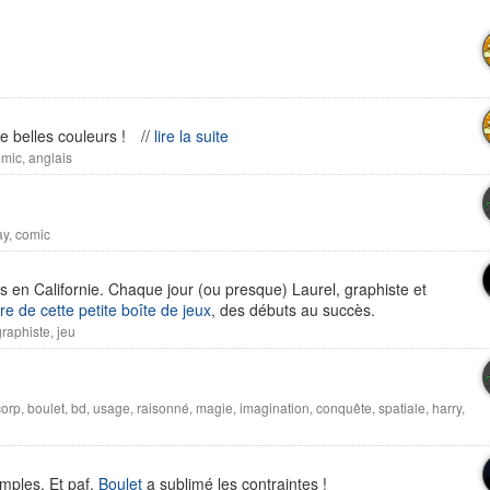
e belles couleurs !
//
lire la suite
omic
,
anglais
ay
,
comic
os en Californie. Chaque jour (ou presque) Laurel, graphiste et
ire de cette petite boîte de jeux
, des débuts au succès.
graphiste
,
jeu
corp
,
boulet
,
bd
,
usage
,
raisonné
,
magie
,
imagination
,
conquête
,
spatiale
,
harry
,
mples. Et paf,
Boulet
a sublimé les contraintes !