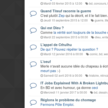
Mardi 03 février 2015 à 12:00
bd
,
concours
,
Quand Titeuf raconte la guerre
C'est plutôt
Zep
qui la décrit, et il le fait bien.
Jeudi 10 septembre 2015 à 12:00
guerre
,
tit
Qui est Dieu ?
Comme
la vérité sort toujours de la bouche
Mardi 22 septembre 2015 à 00:00
dieu
,
enfa
L'appel de Cthulhu
De qui ? Pouvez répéter la question ?
Mardi 12 janvier 2016 à 00:00
comic
,
bd
,
we
L'oeuf
Merle n'avait aucune idée du chapeau à écrir
meurt pas
:-)
Samedi 02 avril 2016 à 00:00
histoire
,
réinc
IT Jobs Explained With A Broken Lightb
En BD et avec humour, ça donne
ceci
Mercredi 11 janvier 2017 à 00:00
bd
,
dessin
Réglons le problème du chomage
Fermons Pôle Emploi
.