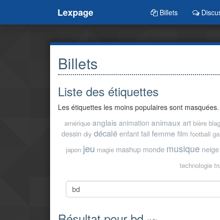
Lexpage
Billets
Discu
Billets
Liste des étiquettes
Les étiquettes les moins populaires sont masquées.
anglais
animaux
animation
art
amérique
bière
bla
décalé
femme
dessin
enfant
fail
film
diy
football
ga
jeu
musique
mashup
monde
neige
japon
magie
technologie
t
Résultat pour bd