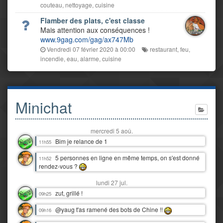
couteau
,
nettoyage
,
cuisine
Flamber des plats, c'est classe
Mais attention aux conséquences !
www.9gag.com/gag/ax747Mb
Vendredi 07 février 2020 à 00:00
restaurant
,
feu
,
incendie
,
eau
,
alarme
,
cuisine
Minichat
mercredi 5 aoû.
Bim je relance de 1
11h55
5 personnes en ligne en même temps, on s'est donné
11h52
rendez-vous ?
lundi 27 jul.
zut, grillé !
09h25
@yaug t'as ramené des bots de Chine !!
09h16