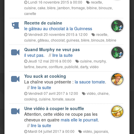
Lundi 16 novembre 2015 à 00:00
recette
,
cuisine
,
cake
,
bière
,
jambon
,
fromage
,
bibine
,
binouze
,
canette
Recette de cuisine
le gâteau au chocolat à la Guinness
Vendredi 20 novembre 2015 à 12:00
recette
,
cuisine
,
gâteau
,
chocolat
,
guiness
,
bière
,
binouze
,
bibine
Quand Murphy ne veut pas
il veut pas
.
//
lire la suite
Jeudi 12 mai 2016 à 00:00
cuisine
,
murphy
,
tartine
,
beurre
,
confiture
,
publicité
,
darty
,
vidéo
You suck at cooking
La chaîne vous présente :
la sauce tomate
.
//
lire la suite
Vendredi 07 avril 2017 à 12:00
vidéo
,
chaîne
,
cooking
,
cuisine
,
tomate
,
sauce
Une vidéo à couper le souffle
Attention, cette vidéo ne coupe pas les
cheveux en quatre
mais elle le pourrait
.
//
lire la suite
Mardi 04 juillet 2017 à 00:00
vidéo
,
japonais
,