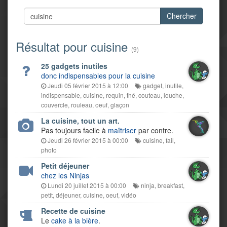
Chercher
Résultat pour cuisine
(9)
25 gadgets inutiles
donc indispensables pour la cuisine
Jeudi 05 février 2015 à 12:00
gadget
,
inutile
,
indispensable
,
cuisine
,
requin
,
thé
,
couteau
,
louche
,
couvercle
,
rouleau
,
oeuf
,
glaçon
La cuisine, tout un art.
Pas toujours facile à
maîtriser
par contre.
Jeudi 26 février 2015 à 00:00
cuisine
,
fail
,
photo
Petit déjeuner
chez les Ninjas
Lundi 20 juillet 2015 à 00:00
ninja
,
breakfast
,
petit
,
déjeuner
,
cuisine
,
oeuf
,
vidéo
Recette de cuisine
Le
cake à la bière
.