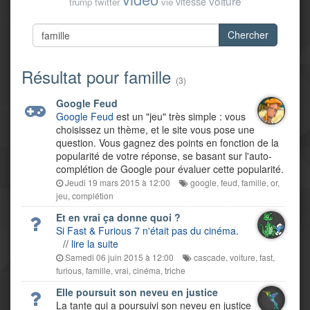
voiture
vitesse
trump
twitter
vie
Chercher
Résultat pour famille
(3)
Google Feud
Google Feud
est un "jeu" très simple : vous
choisissez un thème, et le site vous pose une
question. Vous gagnez des points en fonction de la
popularité de votre réponse, se basant sur l'auto-
complétion de Google pour évaluer cette popularité.
Jeudi 19 mars 2015 à 12:00
google
,
feud
,
famille
,
or
,
jeu
,
complétion
Et en vrai ça donne quoi ?
Si Fast & Furious 7 n'était pas du cinéma
.
//
lire la suite
Samedi 06 juin 2015 à 12:00
cascade
,
voiture
,
fast
,
furious
,
famille
,
vrai
,
cinéma
,
triche
Elle poursuit son neveu en justice
La tante qui a poursuivi son neveu en justice