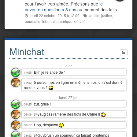
pour l’avoir trop aimée. Précisons que
le
neveu en question a 8 ans
au moment des faits...
Jeudi 22 octobre 2015 à 12:00
famille
,
justice
,
poursuite
,
tribunal
,
amérique
,
décalé
Minichat
hier
Bim je relance de 1
11h55
5 personnes en ligne en même temps, on s'est donné
11h52
rendez-vous ?
lundi 27 jul.
zut, grillé !
09h25
@yaug t'as ramené des bots de Chine !!
09h16
Hop, déspawn
08h57
@Guybrush un spameur, ça faisait longtemps
08h52