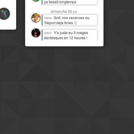
ça faisait longtemps
dimanche 26 jul.
Snif, nos vacances au
16h06
Tréport déjà finies :'(
Y'a juste eu 3 orages
00h07
dantesques en 12 heures !
J'étais moins heureux que
quand c'était juste de la pluie !
:D
samedi 25 jul.
J'imagine bien Tchou
14h06
faire la danse de la pluie
Mais il est temps qu'il
14h07
pleuve par ici aussi
IL PLEUT !!! Première fois
11h13
(à part 3 gouttes une nuit)
depuis quasi deux mois !
Mais le pays est
08h16
clairement beaucoup plus
moderne et développé que mes
idées préconcues ne me le