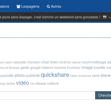
ssions
Lexpagiens
Autres
 jours sans lexpage, c'est comme un weekend sans gonzesse !
chat
court-métrage
cascade
chanson
chien
cinéma
d
gue
carte
clavier
image
geek
humour
insolite
google
histoire
homme
in
me-of-thrones
quickshare
photo
starw
parodie
publicité
sexe
robot
sciences
vidéo
voiture
vitesse
rump
twitter
vie
Cherch