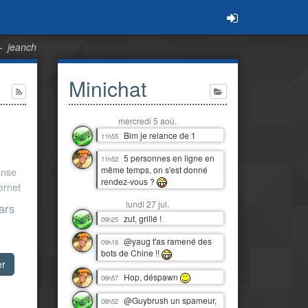
—
jeanch
Minichat
mercredi 5 aoû.
Bim je relance de 1
11h55
5 personnes en ligne en
11h52
même temps, on s'est donné
anse
rendez-vous ?
ternet
lundi 27 jul.
ars
zut, grillé !
09h25
@yaug t'as ramené des
09h16
bots de Chine !!
er
Hop, déspawn
08h57
@Guybrush un spameur,
08h52