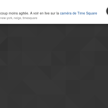
oup moins agitée. A voir en live sur la
caméra de Time Square
,
new-york
,
neige
,
timesquare