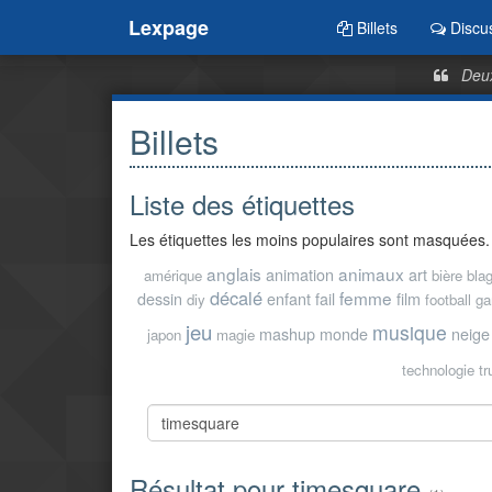
Lexpage
Billets
Discu
Deux
Billets
Liste des étiquettes
Les étiquettes les moins populaires sont masquées.
anglais
animaux
animation
art
amérique
bière
bla
décalé
femme
dessin
enfant
fail
film
diy
football
ga
jeu
musique
mashup
monde
neige
japon
magie
technologie
t
Résultat pour timesquare