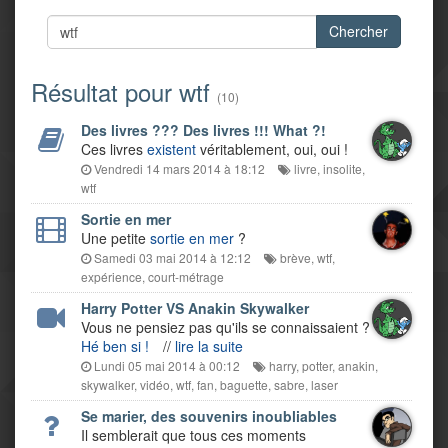
Chercher
Résultat pour wtf
(10)
Des livres ??? Des livres !!! What ?!
Ces livres
existent
véritablement, oui, oui !
Vendredi 14 mars 2014 à 18:12
livre
,
insolite
,
wtf
Sortie en mer
Une petite
sortie en mer
?
Samedi 03 mai 2014 à 12:12
brève
,
wtf
,
expérience
,
court-métrage
Harry Potter VS Anakin Skywalker
Vous ne pensiez pas qu'ils se connaissaient ?
Hé ben si !
//
lire la suite
Lundi 05 mai 2014 à 00:12
harry
,
potter
,
anakin
,
skywalker
,
vidéo
,
wtf
,
fan
,
baguette
,
sabre
,
laser
Se marier, des souvenirs inoubliables
Il semblerait que tous ces moments