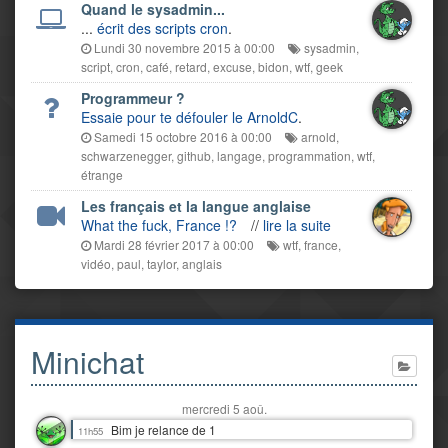
Quand le sysadmin...
...
écrit des scripts cron
.
Lundi 30 novembre 2015 à 00:00
sysadmin
,
script
,
cron
,
café
,
retard
,
excuse
,
bidon
,
wtf
,
geek
Programmeur ?
Essaie pour te défouler le ArnoldC
.
Samedi 15 octobre 2016 à 00:00
arnold
,
schwarzenegger
,
github
,
langage
,
programmation
,
wtf
,
étrange
Les français et la langue anglaise
What the fuck, France !?
//
lire la suite
Mardi 28 février 2017 à 00:00
wtf
,
france
,
vidéo
,
paul
,
taylor
,
anglais
Minichat
mercredi 5 aoû.
Bim je relance de 1
11h55