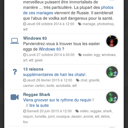
merveilleux puissent être immortalisés de
manière ... très particulière. La plupart des
photos
de ces mariages
viennent de Russie. Il semblerait
que l'abus de vodka soit dangereux pour la santé.
Jeudi 09 octobre 2014 à 12:00
mariage
,
photoshop
,
wtf
Windows 93
Parviendrez-vous à trouver tous les easter
eggs de
Windows 93
?
Lundi 27 octobre 2014 à 00:00
easter
,
egg
,
windows
,
art
,
wtf
,
geek
13 raisons
supplémentaires de haïr les chats!
.
Jeudi 26 février 2015 à 12:00
chat
,
gravité
,
cacher
,
carton
,
boite
,
acrobatie
,
wtf
Reggae Shark
Viens groover sur le rythme du requin
!
//
lire la suite
Samedi 20 juin 2015 à 12:00
vidéo
,
reggae
,
shark
,
requin
,
fumette
,
joint
,
musique
,
dessin
,
animé
,
wtf
,
délire
,
fou