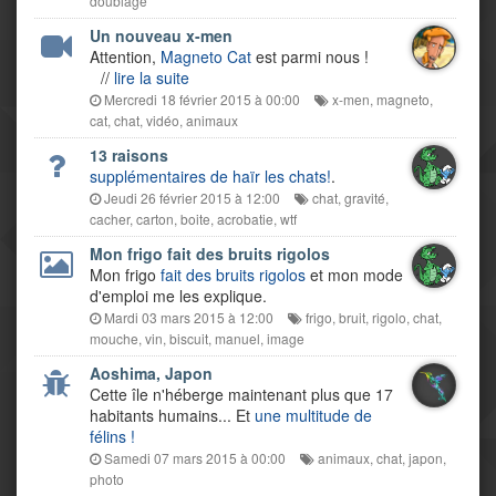
doublage
Un nouveau x-men
Attention,
Magneto Cat
est parmi nous !
//
lire la suite
Mercredi 18 février 2015 à 00:00
x-men
,
magneto
,
cat
,
chat
,
vidéo
,
animaux
13 raisons
supplémentaires de haïr les chats!
.
Jeudi 26 février 2015 à 12:00
chat
,
gravité
,
cacher
,
carton
,
boite
,
acrobatie
,
wtf
Mon frigo fait des bruits rigolos
Mon frigo
fait des bruits rigolos
et mon mode
d'emploi me les explique.
Mardi 03 mars 2015 à 12:00
frigo
,
bruit
,
rigolo
,
chat
,
mouche
,
vin
,
biscuit
,
manuel
,
image
Aoshima, Japon
Cette île n'héberge maintenant plus que 17
habitants humains... Et
une multitude de
félins !
Samedi 07 mars 2015 à 00:00
animaux
,
chat
,
japon
,
photo