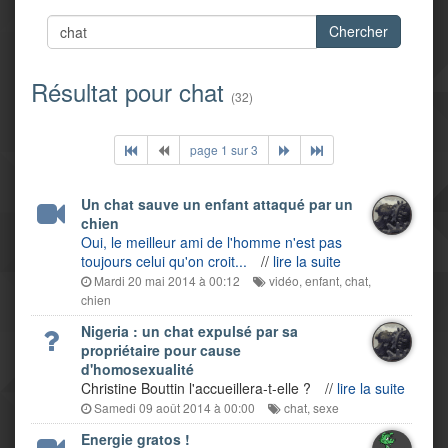
Chercher
Résultat pour chat
(32)
page 1 sur 3
Un chat sauve un enfant attaqué par un
chien
Oui, le meilleur ami de l'homme n'est pas
toujours celui qu'on croit...
//
lire la suite
Mardi 20 mai 2014 à 00:12
vidéo
,
enfant
,
chat
,
chien
Nigeria : un chat expulsé par sa
propriétaire pour cause
d'homosexualité
Christine Bouttin l'accueillera-t-elle ?
//
lire la suite
Samedi 09 août 2014 à 00:00
chat
,
sexe
Energie gratos !