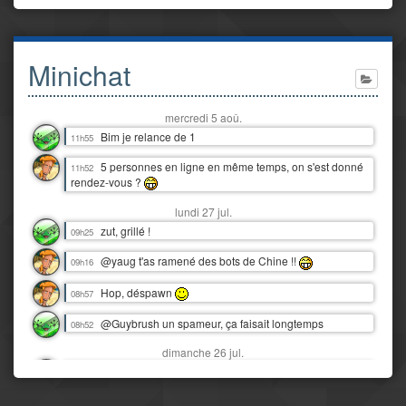
Minichat
mercredi 5 aoû.
Bim je relance de 1
11h55
5 personnes en ligne en même temps, on s'est donné
11h52
rendez-vous ?
lundi 27 jul.
zut, grillé !
09h25
@yaug t'as ramené des bots de Chine !!
09h16
Hop, déspawn
08h57
@Guybrush un spameur, ça faisait longtemps
08h52
dimanche 26 jul.
Snif, nos vacances au Tréport déjà finies :'(
16h06
Y'a juste eu 3 orages dantesques en 12 heures !
00h07