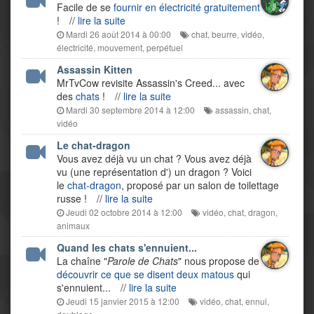
Facile de se
fournir en électricité gratuitement
!
//
lire la suite
Mardi 26 août 2014 à 00:00
chat
,
beurre
,
vidéo
,
électricité
,
mouvement
,
perpétuel
Assassin Kitten
MrTvCow revisite Assassin's Creed... avec
des
chats
!
//
lire la suite
Mardi 30 septembre 2014 à 12:00
assassin
,
chat
,
vidéo
Le chat-dragon
Vous avez déjà vu un chat ? Vous avez déjà
vu (une représentation d') un dragon ? Voici
le
chat-dragon
, proposé par un salon de toilettage
russe !
//
lire la suite
Jeudi 02 octobre 2014 à 12:00
vidéo
,
chat
,
dragon
,
animaux
Quand les chats s'ennuient...
La chaîne "
Parole de Chats
" nous propose de
découvrir ce que se disent deux matous
qui
s'ennuient...
//
lire la suite
Jeudi 15 janvier 2015 à 12:00
vidéo
,
chat
,
ennui
,