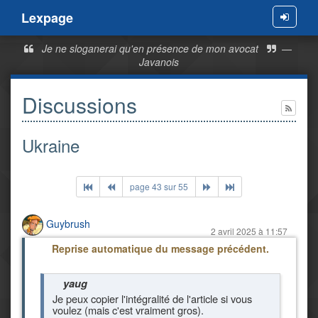
Lexpage
Menu
Je ne sloganerai qu'en présence de mon avocat
—
Javanois
Discussions
Ukraine
page 43 sur 55
Guybrush
2 avril 2025 à 11:57
Reprise automatique du message précédent.
yaug
Je peux copier l'intégralité de l'article si vous
voulez (mais c'est vraiment gros).