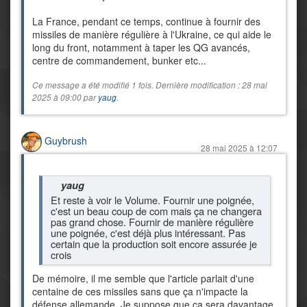
La France, pendant ce temps, continue à fournir des
missiles de manière régulière à l'Ukraine, ce qui aide le
long du front, notamment à taper les QG avancés,
centre de commandement, bunker etc...
Ce message a été modifié 1 fois. Dernière modification : 28 mai
2025 à 09:00 par
yaug
.
Guybrush
28 mai 2025 à 12:07
yaug
Et reste à voir le Volume. Fournir une poignée,
c'est un beau coup de com mais ça ne changera
pas grand chose. Fournir de manière régulière
une poignée, c'est déjà plus intéressant. Pas
certain que la production soit encore assurée je
crois
De mémoire, il me semble que l'article parlait d'une
centaine de ces missiles sans que ça n'impacte la
défense allemande. Je suppose que ça sera davantage