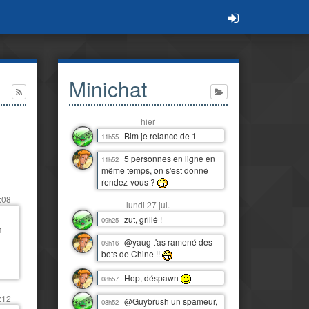
Minichat
hier
Bim je relance de 1
11h55
5 personnes en ligne en
11h52
même temps, on s'est donné
rendez-vous ?
:08
lundi 27 jul.
zut, grillé !
09h25
n
@yaug t'as ramené des
09h16
bots de Chine !!
Hop, déspawn
08h57
:12
@Guybrush un spameur,
08h52