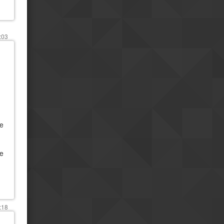
Bonne fête !
18h55
:03
re
de
:18