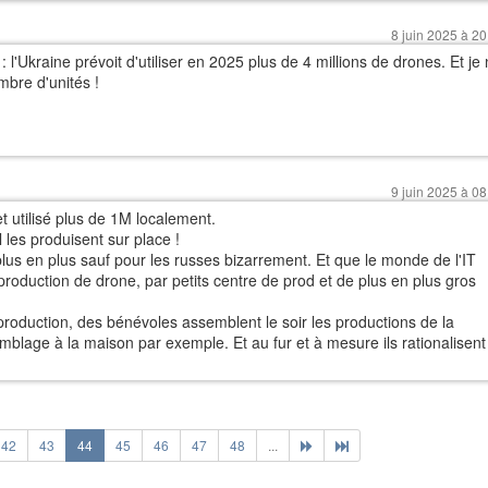
8 juin 2025 à 20
: l'Ukraine prévoit d'utiliser en 2025 plus de 4 millions de drones. Et je
mbre d'unités !
9 juin 2025 à 08
et utilisé plus de 1M localement.
 les produisent sur place !
e plus en plus sauf pour les russes bizarrement. Et que le monde de l'IT
production de drone, par petits centre de prod et de plus en plus gros
 production, des bénévoles assemblent le soir les productions de la
emblage à la maison par exemple. Et au fur et à mesure ils rationalisent
42
43
44
45
46
47
48
...