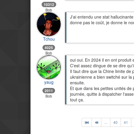
10312
Bob
J'ai entendu une stat hallucinante 
donne pas le coût, je donne le no
Tchou
4025
Bob
oui oui. En 2024 il en ont produit 
C'est assez dingue de se dire qu'il
Il faut dire que la Chine limite d
ukrainienne a bien switché sur la 
yaug
ensuite.
Et que dans les petites unités de
2011
journée, quitte à dispatcher l'ass
Bob
tout ça.
...
40
41