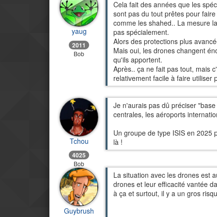
Cela fait des années que les spéci
sont pas du tout prêtes pour fair
comme les shahed.. La mesure la 
yaug
pas spécialement.
Alors des protections plus avancée
2011
Mais oui, les drones changent én
Bob
qu'ils apportent.
Après.. ça ne fait pas tout, mais
relativement facile à faire utiliser 
Je n'aurais pas dû préciser "base mil
centrales, les aéroports internatio
Un groupe de type ISIS en 2025 plu
Tchou
là !
4025
Bob
La situation avec les drones est a
drones et leur efficacité vantée d
à ça et surtout, il y a un gros ris
Guybrush