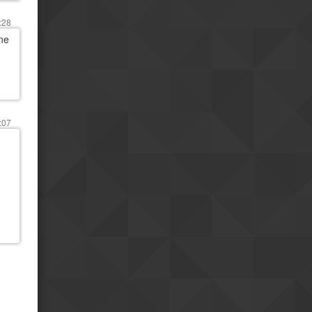
:28
 ne
:07