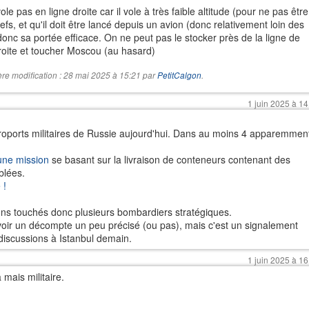
le pas en ligne droite car il vole à très faible altitude (pour ne pas être
liefs, et qu'il doit être lancé depuis un avion (donc relativement loin des
t donc sa portée efficace. On ne peut pas le stocker près de la ligne de
roite et toucher Moscou (au hasard)
ère modification : 28 mai 2025 à 15:21 par
PetitCalgon
.
1 juin 2025 à 14
roports militaires de Russie aujourd'hui. Dans au moins 4 apparemmen
une mission
se basant sur la livraison de conteneurs contenant des
blées.
 !
ons touchés donc plusieurs bombardiers stratégiques.
avoir un décompte un peu précisé (ou pas), mais c'est un signalement
discussions à Istanbul demain.
1 juin 2025 à 16
 mais militaire.