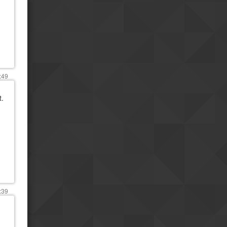
faisais imaginer
Ha... quand je parle je
08h02
précise de sutie : il ne faut pas
oublier qu'il s'agit d'un régime
totalitaire
vendredi 24 jul.
Une dictature moderne
23h24
:49
reste une dictature
t.
oui
18h39
Je ne m'y attendais pas
18h40
mais j'ai eu une grosse
impression de modernité
Positivement?
17h10
Et bah bordel... je ne
08h43
pensais pas ếtre autant surpris
par la Chine.
:39
jeudi 23 jul.
Et hop me revoici sur le
19h37
même fuseau que vous
mardi 21 jul.