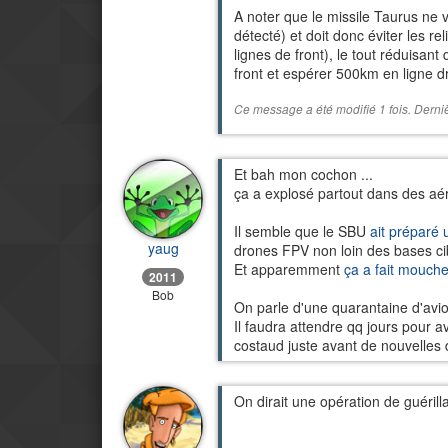
A noter que le missile Taurus ne vo
détecté) et doit donc éviter les re
lignes de front), le tout réduisan
front et espérer 500km en ligne d
Ce message a été modifié 1 fois. Derni
Et bah mon cochon ...
ça a explosé partout dans des aé
Il semble que le SBU
ait préparé 
yaug
drones FPV non loin des bases ci
Et apparemment
ça a fait mouche
2011
Bob
On parle d'une quarantaine d'avi
Il faudra attendre qq jours pour 
costaud juste avant de nouvelles 
On dirait une opération de guérilla