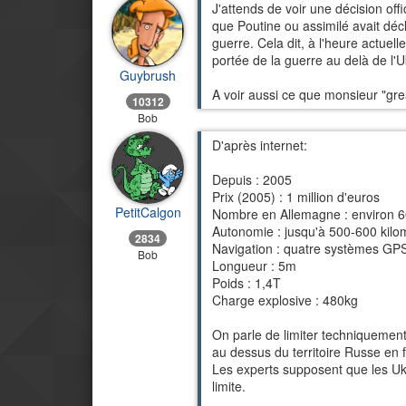
J'attends de voir une décision off
que Poutine ou assimilé avait déc
guerre. Cela dit, à l'heure actuel
portée de la guerre au delà de l'Uk
Guybrush
A voir aussi ce que monsieur "great,
10312
Bob
D'après internet:
Depuis : 2005
Prix (2005) : 1 million d'euros
PetitCalgon
Nombre en Allemagne : environ 
Autonomie : jusqu'à 500-600 kilo
2834
Navigation : quatre systèmes GP
Bob
Longueur : 5m
Poids : 1,4T
Charge explosive : 480kg
On parle de limiter techniqueme
au dessus du territoire Russe en fa
Les experts supposent que les Ukra
limite.