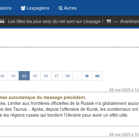
ssions
Lexpagiens
Autres
Les filles les plus sexy du net sont sur Lexpage !
—
Anarkhan
42
43
44
45
46
47
48
...
28 mai 2025 à 14
rise automatique du message précédent.
tes. Limiter aux frontières officielles de la Russie n'a globalement aucu
ée des Taurus .. Après, depuis l'offensive de Kursk, les occidentaux ont
es régions russes qui bordent l'Ukraine pour avoir un effet utile.
28 mai 2025 à 15