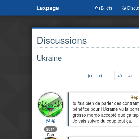
Lexpage
Billets
Discu
Discussions
Ukraine
...
40
41
Rep
tu fais bien de parler des contrain
bénéfice pour l'Ukraine vu la port
grosso merdo accepté que ça tape l
yaug
Je vais suivre du coup tout ça.
2011
Bob