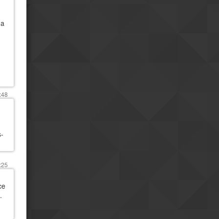
 a
:48
s-
:25
ce
.