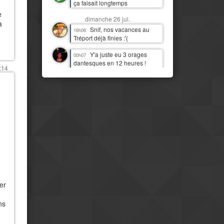
ça faisait longtemps
e
dimanche 26 jul.
a
Snif, nos vacances au
16h06
Tréport déjà finies :'(
Y'a juste eu 3 orages
00h07
dantesques en 12 heures !
:14
J'étais moins heureux que
quand c'était juste de la pluie !
:D
samedi 25 jul.
J'imagine bien Tchou
14h06
faire la danse de la pluie
Mais il est temps qu'il
14h07
pleuve par ici aussi
IL PLEUT !!! Première fois
11h13
(à part 3 gouttes une nuit)
depuis quasi deux mois !
er
Mais le pays est
08h16
clairement beaucoup plus
ns
moderne et développé que mes
idées préconcues ne me le