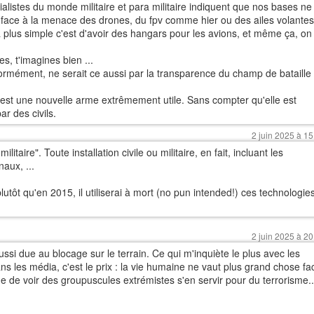
alistes du monde militaire et para militaire indiquent que nos bases ne
e face à la menace des drones, du fpv comme hier ou des ailes volantes
plus simple c'est d'avoir des hangars pour les avions, et même ça, on
s, t'imagines bien ...
ormément, ne serait ce aussi par la transparence du champ de bataille
 c'est une nouvelle arme extrêmement utile. Sans compter qu'elle est
par des civils.
2 juin 2025 à 15
itaire". Toute installation civile ou militaire, en fait, incluant les
naux, ...
tôt qu'en 2015, il utiliserai à mort (no pun intended!) ces technologie
2 juin 2025 à 20
ussi due au blocage sur le terrain. Ce qui m'inquiète le plus avec les
ans les média, c'est le prix : la vie humaine ne vaut plus grand chose fa
que de voir des groupuscules extrémistes s'en servir pour du terrorisme..