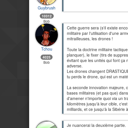
Guybrush
10312
Bob
Cette guerre sera (s'il existe enc
militaire par l'utilisation d'une 
mitrailleuses, les drones !
Tchou
Toute la doctrine militaire tactiqu
planquer), le fixer (tirs de suppr
4025
évitant que les unités qui font ça
Bob
adverse.
Les drones changent DRASTIQUEME
tu perds le drone, qui est un maté
La seconde innovation majeure, c'
bases militaires (et pas que) dans 
d'amener n'importe quoi via un tra
kilomètres jusqu'à leur cible, c'est
milliards, et ce jusqu'à la Sibérie
Je nuancerai la deuxième partie.