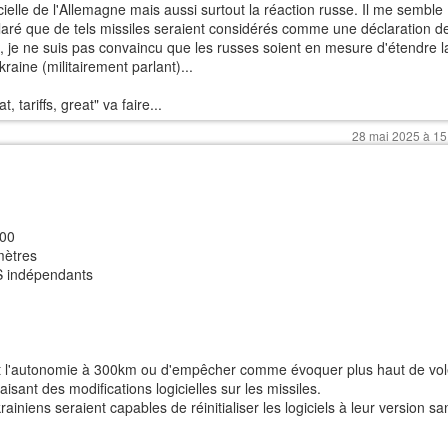
icielle de l'Allemagne mais aussi surtout la réaction russe. Il me semble
laré que de tels missiles seraient considérés comme une déclaration d
le, je ne suis pas convaincu que les russes soient en mesure d'étendre l
raine (militairement parlant)...
 tariffs, great" va faire...
28 mai 2025 à 15
600
mètres
S indépendants
nt l'autonomie à 300km ou d'empêcher comme évoquer plus haut de vol
isant des modifications logicielles sur les missiles.
iniens seraient capables de réinitialiser les logiciels à leur version sa