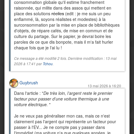
consommation globale qu'il estime franchement
raisonnée, qui milite dans des assos qui mettent en
place des solutions
réelles
(edit : je me suis un peu
enflammé, là, soyons réalistes et modestes) à la
surconsommation par la mise en place de bibliothèques
d'objets, de répare cafés, de mise en commun et de
culture du partage. Sur le papier, je devrai boire les
paroles de ce que dis bonpote, mais il m'a fait hurler
chaque fois que je l'ai lu !
Ce message a été modifié 2 fois. Dernière modification : 13 mai
2026 à 17:41 par
Tchou
.
Guybrush
13 mai 2026 à 16:20
Dans l'article : "
De très loin, l’argent reste le premier
facteur pour passer d’une voiture thermique à une
voiture électrique.
"
Je ne veux pas généraliser mon cas, mais ce n'est
clairement pas l'argent qui représente un facteur pour
passer à l'EV... Je ne compte pas y passer dans
l'immédiat (ma voiture n'a que quelques années, je