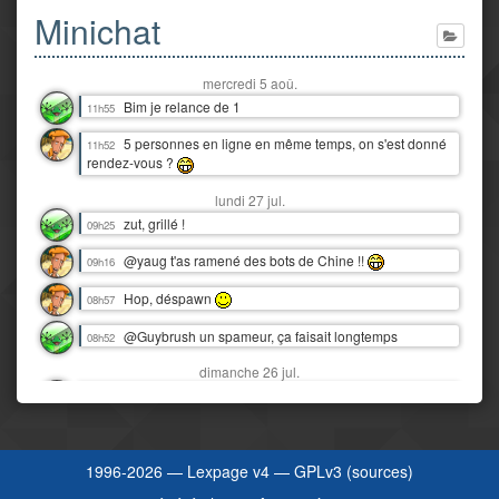
Minichat
mercredi 5 aoû.
Bim je relance de 1
11h55
5 personnes en ligne en même temps, on s'est donné
11h52
rendez-vous ?
lundi 27 jul.
zut, grillé !
09h25
@yaug t'as ramené des bots de Chine !!
09h16
Hop, déspawn
08h57
@Guybrush un spameur, ça faisait longtemps
08h52
dimanche 26 jul.
Snif, nos vacances au Tréport déjà finies :'(
16h06
Y'a juste eu 3 orages dantesques en 12 heures !
00h07
J'étais moins heureux que quand c'était juste de la pluie ! :D
1996-2026 —
Lexpage v4
—
GPLv3
(
sources
)
samedi 25 jul.