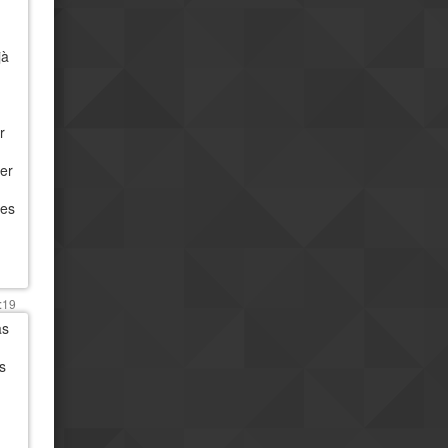
jà
r
er
les
:19
as
s