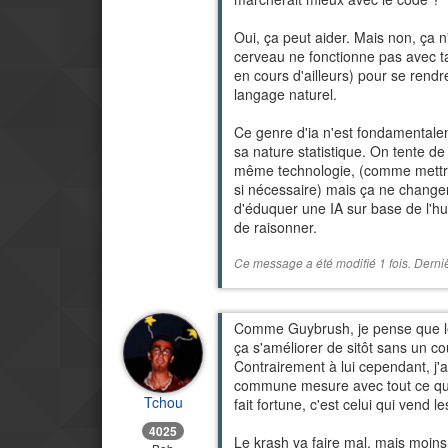
Oui, ça peut aider. Mais non, ça 
cerveau ne fonctionne pas avec ta
en cours d'ailleurs) pour se ren
langage naturel.
Ce genre d'ia n'est fondamentalem
sa nature statistique. On tente d
même technologie, (comme mettre 
si nécessaire) mais ça ne chang
d'éduquer une IA sur base de l'hu
de raisonner.
Ce message a été modifié 1 fois. Derni
Comme Guybrush, je pense que les
ça s'améliorer de sitôt sans un c
Contrairement à lui cependant, j'
commune mesure avec tout ce qui s
Tchou
fait fortune, c'est celui qui vend l
4025
Le krash va faire mal, mais moins