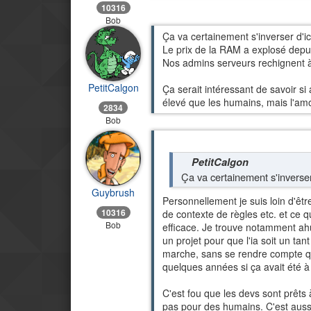
10316
Bob
Ça va certainement s'inverser d'i
Le prix de la RAM a explosé depu
Nos admins serveurs rechignent à
PetitCalgon
Ça serait intéressant de savoir si 
élevé que les humains, mais l'amo
2834
Bob
PetitCalgon
Ça va certainement s'inverse
Guybrush
Personnellement je suis loin d'ê
10316
de contexte de règles etc. et ce qu
Bob
efficace. Je trouve notamment ahu
un projet pour que l'ia soit un ta
marche, sans se rendre compte que 
quelques années si ça avait été à
C'est fou que les devs sont prêts à
pas pour des humains. C'est aussi 