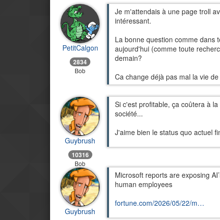
Je m'attendais à une page troll ave
intéressant.
La bonne question comme dans tout
PetitCalgon
aujourd'hui (comme toute recherc
demain?
2834
Bob
Ca change déjà pas mal la vie d
Si c'est profitable, ça coûtera à la
société...
J'aime bien le status quo actuel fi
Guybrush
10316
Bob
Microsoft reports are exposing AI
human employees
fortune.com/2026/05/22/m…
Guybrush