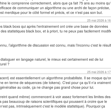
chine le comprenne correctement, alors que ça fait 75 ans au moins qu
 efficace de communiquer un algorithme ou une archi de façon précise,
est merdique pour le côté formel et précis, et ce n'est pas son but.
25 mai 2026 à 16
s black boxs qui après l'entrainement ont crée une base de données
 des statistiques black box, et à priori, tu ne peux pas facilement modifi
nnu, l’algorithme de discussion est connu, mais l’inconnu c'est le résul
ialoguer en langage naturel, le mieux est certainement est de lui
urel ?
25 mai 2026 à 17
acent) est essentiellement un algorithme probabiliste. Il se moque qu'o
onne en terme de séquences (de tokens). C'est pour ça qu'il n'a vraiment
 généralise au code, ça ne change pas grand chose pour lui.
treint quand même) commencent à voir assez fortement les limites des
y a pas beaucoup de raisons scientifiques qui poussent à croire que le
n'est pas, intrinsèquement c'est le modèle statistique). Pourquoi ça