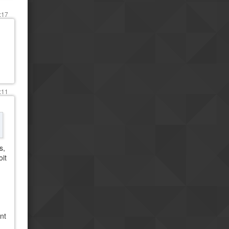
faisais imaginer
:17
Ha... quand je parle je
08h02
précise de sutie : il ne faut pas
oublier qu'il s'agit d'un régime
totalitaire
vendredi 24 jul.
Une dictature moderne
23h24
reste une dictature
:11
oui
18h39
Je ne m'y attendais pas
18h40
mais j'ai eu une grosse
impression de modernité
Positivement?
17h10
s,
oit
Et bah bordel... je ne
08h43
pensais pas ếtre autant surpris
par la Chine.
jeudi 23 jul.
Et hop me revoici sur le
19h37
même fuseau que vous
ent
mardi 21 jul.