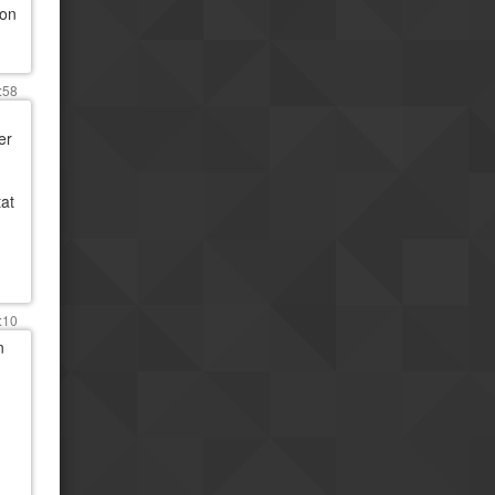
'on
Bonne fête !
18h55
:58
er
tat
:10
n