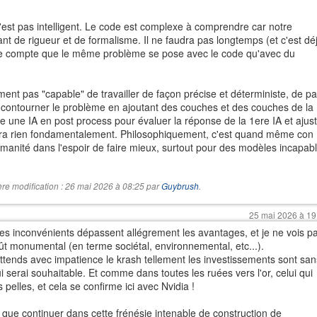
n'est pas intelligent. Le code est complexe à comprendre car notre
nt de rigueur et de formalisme. Il ne faudra pas longtemps (et c'est dé
dre compte que le même problème se pose avec le code qu'avec du
ent pas "capable" de travailler de façon précise et déterministe, de pa
e contourner le problème en ajoutant des couches et des couches de la
une IA en post process pour évaluer la réponse de la 1ere IA et ajust
era rien fondamentalement. Philosophiquement, c'est quand même con
manité dans l'espoir de faire mieux, surtout pour des modèles incapab
ère modification : 26 mai 2026 à 08:25 par
Guybrush
.
25 mai 2026 à 19
 inconvénients dépassent allégrement les avantages, et je ne vois p
oût monumental (en terme sociétal, environnemental, etc...).
attends avec impatience le krash tellement les investissements sont san
erai souhaitable. Et comme dans toutes les ruées vers l'or, celui qui
es pelles, et cela se confirme ici avec Nvidia !
 que continuer dans cette frénésie intenable de construction de