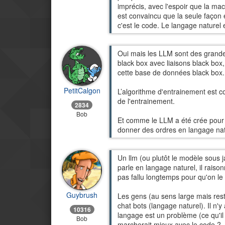
imprécis, avec l'espoir que la ma
est convaincu que la seule façon
c'est le code. Le langage naturel 
Oui mais les LLM sont des grande
black box avec liaisons black box,
cette base de données black box.
PetitCalgon
L’algorithme d'entrainement est co
de l'entrainement.
2834
Bob
Et comme le LLM a été crée pour d
donner des ordres en langage nat
Un llm (ou plutôt le modèle sous j
parle en langage naturel, il rais
pas fallu longtemps pour qu'on le
Guybrush
Les gens (au sens large mais res
chat bots (langage naturel). Il n'
10316
langage est un problème (ce qu'il 
Bob
marcherait mieux avec le code ?