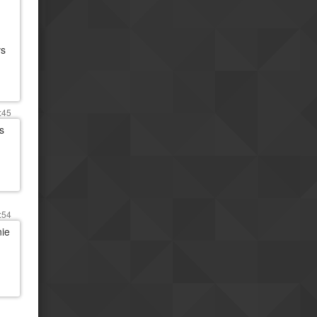
vs
:45
s
:54
nie