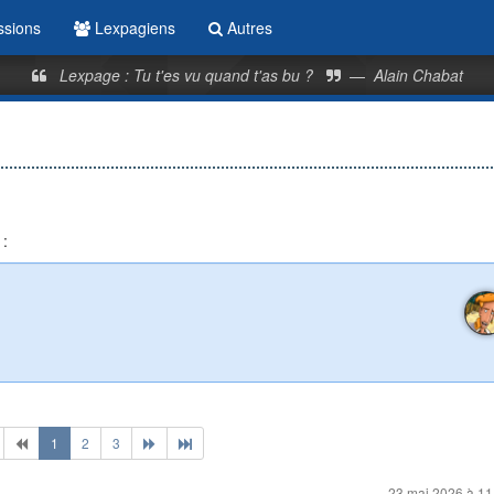
ssions
Lexpagiens
Autres
Lexpage : Tu t'es vu quand t'as bu ?
—
Alain Chabat
 :
1
2
3
23 mai 2026 à 11