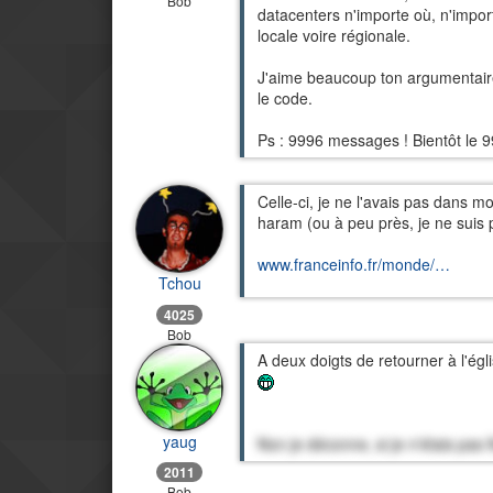
Bob
datacenters n'importe où, n'impor
locale voire régionale.
J'aime beaucoup ton argumentaire c
le code.
Ps : 9996 messages ! Bientôt le 9
Celle-ci, je ne l'avais pas dans m
haram (ou à peu près, je ne suis p
www.franceinfo.fr/monde/…
Tchou
4025
Bob
A deux doigts de retourner à l'égl
yaug
Non je déconne, si je n'étais pas 
2011
Bob