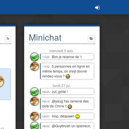
Minichat
mercredi 5 aoû.
Bim je relance de 1
11h55
5 personnes en ligne en
11h52
même temps, on s'est donné
rendez-vous ?
lundi 27 jul.
zut, grillé !
09h25
@yaug t'as ramené des
09h16
bots de Chine !!
Hop, déspawn
08h57
@Guybrush un spameur,
08h52
:41