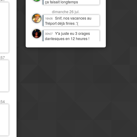
ça faisait longtemps
dimanche 26 jul.
Snif, nos vacances au
16h06
Tréport déjà finies :'(
Y'a juste eu 3 orages
00h07
dantesques en 12 heures !
J'étais moins heureux que
quand c'était juste de la pluie !
:D
:57
samedi 25 jul.
J'imagine bien Tchou
14h06
faire la danse de la pluie
Mais il est temps qu'il
14h07
pleuve par ici aussi
IL PLEUT !!! Première fois
11h13
:54
(à part 3 gouttes une nuit)
depuis quasi deux mois !
Mais le pays est
08h16
clairement beaucoup plus
moderne et développé que mes
idées préconcues ne me le