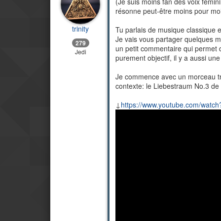
(Je suis moins fan des voix fémi
résonne peut-être moins pour moi 
trinity
Tu parlais de musique classique et
Je vais vous partager quelques 
279
un petit commentaire qui permet 
Jedi
purement objectif, il y a aussi une 
Je commence avec un morceau trè
contexte: le Liebestraum No.3 de L
↓
https://www.youtube.com/wat