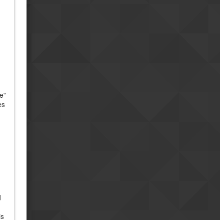
e"
es
d
is