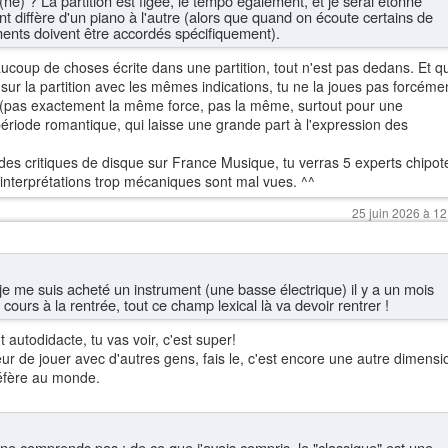
ne) ? La partition est figée, le tempo également, et je serai étonné
 diffère d'un piano à l'autre (alors que quand on écoute certains de
uments doivent être accordés spécifiquement).
ucoup de choses écrite dans une partition, tout n'est pas dedans. Et q
sur la partition avec les mêmes indications, tu ne la joues pas forcéme
pas exactement la même force, pas la même, surtout pour une
période romantique, qui laisse une grande part à l'expression des
 des critiques de disque sur France Musique, tu verras 5 experts chipot
s interprétations trop mécaniques sont mal vues. ^^
25 juin 2026 à 12
je me suis acheté un instrument (une basse électrique) il y a un mois
ours à la rentrée, tout ce champ lexical là va devoir rentrer !
autodidacte, tu vas voir, c'est super!
ur de jouer avec d'autres gens, fais le, c'est encore une autre dimensi
réfère au monde.
e ne comprends pas : de ce que j'avais compris, le "classique" est une