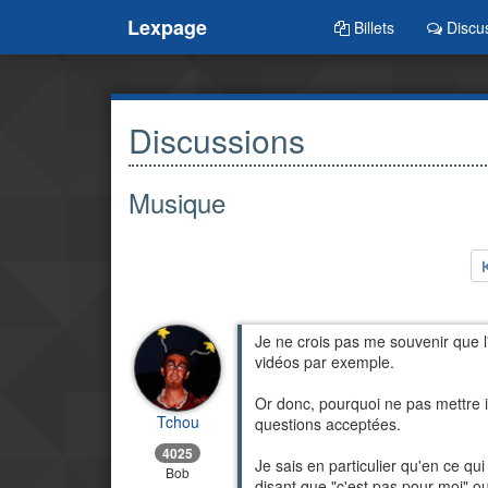
Lexpage
Billets
Discu
Discussions
Musique
Je ne crois pas me souvenir que l'
vidéos par exemple.
Or donc, pourquoi ne pas mettre i
Tchou
questions acceptées.
4025
Je sais en particulier qu'en ce qu
Bob
disant que "c'est pas pour moi" 