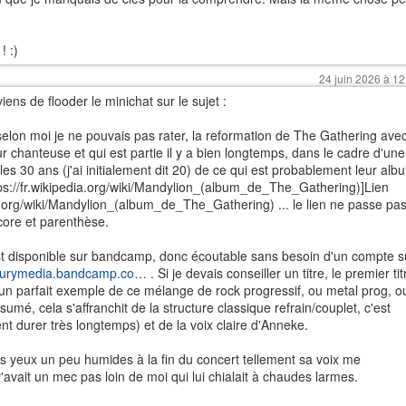
! :)
24 juin 2026 à 12
ns de flooder le minichat sur le sujet :
 selon moi je ne pouvais pas rater, la reformation de The Gathering ave
r chanteuse et qui est partie il y a bien longtemps, dans le cadre d'une
les 30 ans (j'ai initialement dit 20) de ce qui est probablement leur alb
tps://fr.wikipedia.org/wiki/Mandylion_(album_de_The_Gathering)]Lien
edia.org/wiki/Mandylion_(album_de_The_Gathering) ... le lien ne passe pa
ore et parenthèse.
est disponible sur bandcamp, donc écoutable sans besoin d'un compte s
turymedia.bandcamp.co…
. Si je devais conseiller un titre, le premier tit
un parfait exemple de ce mélange de rock progressif, ou metal prog, o
ésumé, cela s'affranchit de la structure classique refrain/couplet, c'est
nt durer très longtemps) et de la voix claire d'Anneke.
les yeux un peu humides à la fin du concert tellement sa voix me
'avait un mec pas loin de moi qui lui chialait à chaudes larmes.