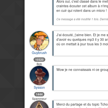
Alors oui, c'est classé dans le me
craintes écouter cet album à n'imp
en cuir qui rotent dans un micro !
Ce message a été modifié 1 fois. Derniè
J'ai écouté, j'aime bien. Et je me
d'avoir eu quelques mp3 il y 30 an
où on mettait à jour tous les 3 mo
Guybrush
10320
Bob
Wow je ne connaissais ni ce group
Sysson
1444
Spammeur
Merci du partage et du topic Tcho