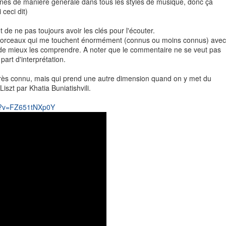
nines de manière générale dans tous les styles de musique, donc ça
ceci dit)
 de ne pas toujours avoir les clés pour l'écouter.
morceaux qui me touchent énormément (connus ou moins connus) avec
de mieux les comprendre. A noter que le commentaire ne se veut pas
part d'interprétation.
s connu, mais qui prend une autre dimension quand on y met du
iszt par Khatia Buniatishvili.
ch?v=FZ651tNXp0Y