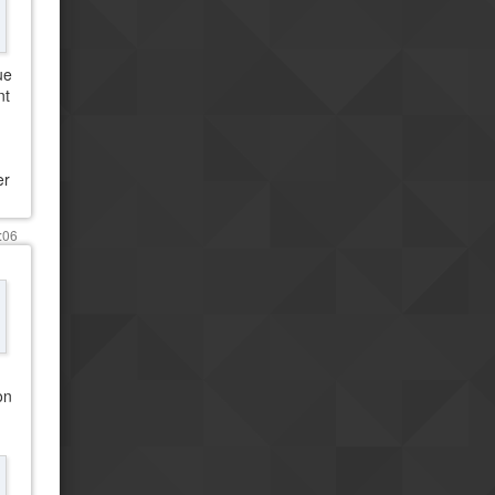
ue
nt
er
:06
on