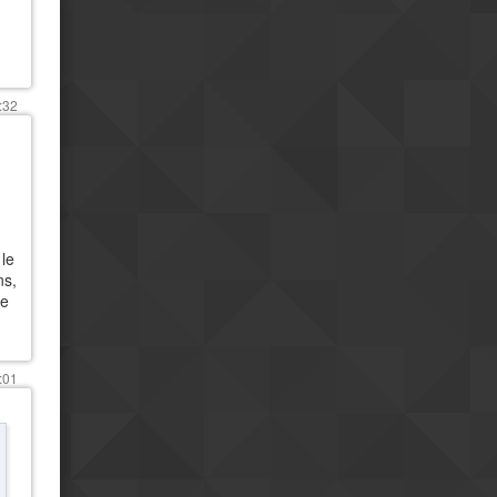
:32
 le
ns,
de
:01