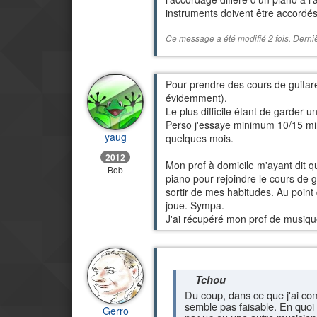
instruments doivent être accordés
Ce message a été modifié 2 fois. Derniè
Pour prendre des cours de guitare
évidemment).
Le plus difficile étant de garder 
Perso j'essaye minimum 10/15 minu
yaug
quelques mois.
2012
Mon prof à domicile m'ayant dit qu'
Bob
piano pour rejoindre le cours de 
sortir de mes habitudes. Au point
joue. Sympa.
J'ai récupéré mon prof de musique
Tchou
Du coup, dans ce que j'ai comp
semble pas faisable. En quoi c
Gerro