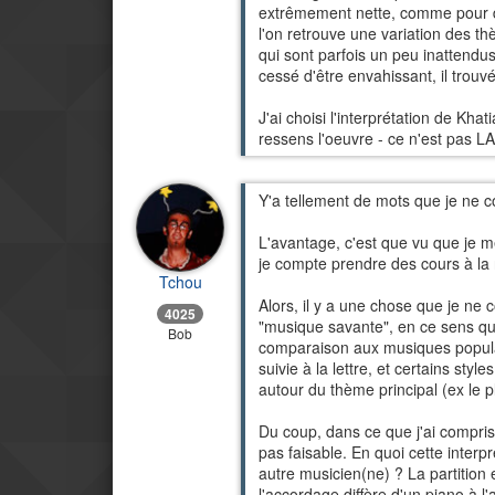
extrêmement nette, comme pour di
l'on retrouve une variation des th
qui sont parfois un peu inattendus:
cessé d'être envahissant, il trouv
J'ai choisi l'interprétation de Kha
ressens l'oeuvre - ce n'est pas LA 
Y'a tellement de mots que je ne
L'avantage, c'est que vu que je m
je compte prendre des cours à la r
Tchou
Alors, il y a une chose que je ne 
4025
"musique savante", en ce sens qu'e
Bob
comparaison aux musiques populaire
suivie à la lettre, et certains st
autour du thème principal (ex le pl
Du coup, dans ce que j'ai compris 
pas faisable. En quoi cette interpr
autre musicien(ne) ? La partition
l'accordage diffère d'un piano à l