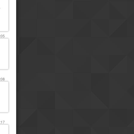
faisais imaginer
s
Ha... quand je parle je
08h02
précise de sutie : il ne faut pas
oublier qu'il s'agit d'un régime
totalitaire
:05
vendredi 24 jul.
Une dictature moderne
23h24
reste une dictature
oui
18h39
Je ne m'y attendais pas
18h40
mais j'ai eu une grosse
impression de modernité
:08
Positivement?
17h10
Et bah bordel... je ne
08h43
pensais pas ếtre autant surpris
par la Chine.
jeudi 23 jul.
Et hop me revoici sur le
19h37
:17
même fuseau que vous
mardi 21 jul.