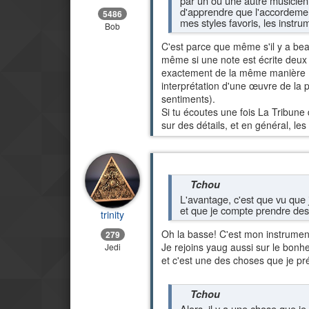
par un ou une autre musicien(
d'apprendre que l'accordement
5486
mes styles favoris, les instr
Bob
C'est parce que même s'il y a bea
même si une note est écrite deux 
exactement de la même manière (
interprétation d'une œuvre de la 
sentiments).
Si tu écoutes une fois La Tribune
sur des détails, et en général, le
Tchou
L'avantage, c'est que vu que 
et que je compte prendre des c
trinity
Oh la basse! C'est mon instrument 
279
Je rejoins yaug aussi sur le bonhe
Jedi
et c'est une des choses que je p
Tchou
Alors, il y a une chose que j