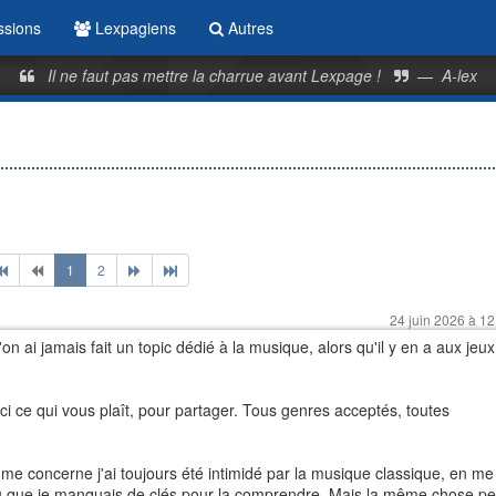
ssions
Lexpagiens
Autres
Il ne faut pas mettre la charrue avant Lexpage !
—
A-lex
1
2
24 juin 2026 à 12
on ai jamais fait un topic dédié à la musique, alors qu'il y en a aux jeux
ci ce qui vous plaît, pour partager. Tous genres acceptés, toutes
i me concerne j'ai toujours été intimidé par la musique classique, en me
ou que je manquais de clés pour la comprendre. Mais la même chose pe