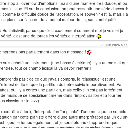
re stop à l'overflow d'émotions, mais d'une manière très douce, et où
èmes initiaux. Et sur la conclusion, on peut ressentir une série d'accord
 comme la difficulté douce de l'acceptation, le souvenir est là, mais il a
é sa place sur l'accord de la bémol majeur de fin, sans ambiguïté.
tia Buniatishvili, parce que c'est exactement comment moi je vois et je
vérité, c'est une de toutes les vérités d'interprétation
25 juin 2026 à 11
 comprends pas parfaitement dans ton message !
e suis acheté un instrument (une basse électrique) il y a un mois et qu
entrée, tout ce champ lexical là va devoir rentrer !
comprends pas : de ce que j'avais compris, le "classique" est une
lle est écrite et que la partition doit être suivie impérativement. Par
s, où il y a certes une partition, mais celle-ci n'est pas forcément
yles de musique se spécialisent même dans l'improvisation et à tourner
us classique : le jazz).
(peut-être à tort), l'interprétation "originale" d'une musique ne semble
étation par cette pianiste diffère d'une autre interprétation par un ou un
 est figée, le tempo également, et je serai étonné d'apprendre que
'autre (alors que quand on écoute certains de mes styles favoris, les