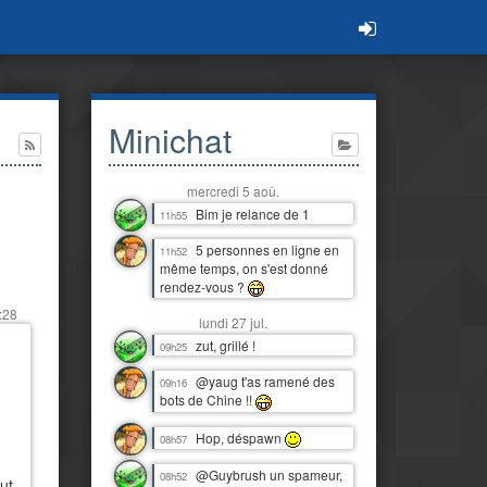
Minichat
mercredi 5 aoû.
Bim je relance de 1
11h55
5 personnes en ligne en
11h52
même temps, on s'est donné
rendez-vous ?
:28
lundi 27 jul.
zut, grillé !
09h25
@yaug t'as ramené des
09h16
bots de Chine !!
Hop, déspawn
08h57
@Guybrush un spameur,
08h52
ut