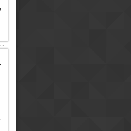
s
:21
e
e