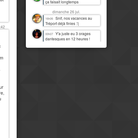
ça faisait longtemps
dimanche 26 jul.
Snif, nos vacances au
16h06
Tréport déjà finies :'(
:42
Y'a juste eu 3 orages
00h07
dantesques en 12 heures !
J'étais moins heureux que
c
quand c'était juste de la pluie !
:D
um
samedi 25 jul.
s
J'imagine bien Tchou
14h06
faire la danse de la pluie
Mais il est temps qu'il
14h07
ur
pleuve par ici aussi
re,
IL PLEUT !!! Première fois
u
11h13
(à part 3 gouttes une nuit)
depuis quasi deux mois !
Mais le pays est
08h16
clairement beaucoup plus
moderne et développé que mes
idées préconcues ne me le