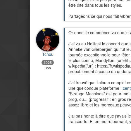
être dite dans tous les styles.
Partageons ce qui nous fait vibrer 
Or donc, je commence vu que je vie
J'ai vu au Hellfest le concert que
Anneke van Griebergen qui fut leu
Tchou
tournée exceptionnelle pour fêter 
le plus connu, Mandylion. [url=ht
4025
wikipedia[/url] : https://fr.wikip
Bob
probablement à cause du undersc
J'ai trouvé que l'album complet 
une quelconque plateforme :
cen
"Strange Machines" est pour moi 
prog, ou... (progressif : en gros r
assez libre et les morceaux peuve
J'ai pas honte à dire que j'avais 
transporte. Et en me retournant, y