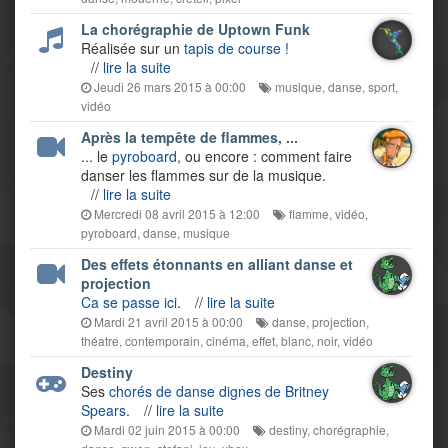
La chorégraphie de Uptown Funk
Réalisée sur un
tapis de course !
//
lire la suite
Jeudi 26 mars 2015 à 00:00
musique
,
danse
,
sport
,
vidéo
Après la tempête de flammes, ...
... le
pyroboard
, ou encore : comment faire
danser les flammes sur de la musique.
//
lire la suite
Mercredi 08 avril 2015 à 12:00
flamme
,
vidéo
,
pyroboard
,
danse
,
musique
Des effets étonnants en alliant danse et
projection
Ca se passe ici
.
//
lire la suite
Mardi 21 avril 2015 à 00:00
danse
,
projection
,
théatre
,
contemporain
,
cinéma
,
effet
,
blanc
,
noir
,
vidéo
Destiny
Ses
chorés de danse dignes de Britney
Spears
.
//
lire la suite
Mardi 02 juin 2015 à 00:00
destiny
,
chorégraphie
,