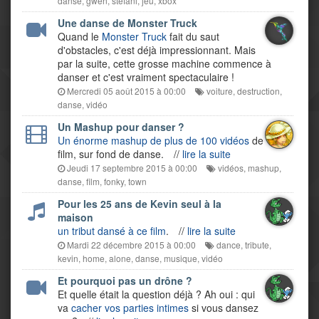
danse
,
gwen
,
stefani
,
jeu
,
xbox
Une danse de Monster Truck
Quand le
Monster Truck
fait du saut
d'obstacles, c'est déjà impressionnant. Mais
par la suite, cette grosse machine commence à
danser et c'est vraiment spectaculaire !
Mercredi 05 août 2015 à 00:00
voiture
,
destruction
,
danse
,
vidéo
Un Mashup pour danser ?
Un énorme mashup de plus de 100 vidéos
de
film, sur fond de danse.
//
lire la suite
Jeudi 17 septembre 2015 à 00:00
vidéos
,
mashup
,
danse
,
film
,
fonky
,
town
Pour les 25 ans de Kevin seul à la
maison
un tribut dansé à ce film
.
//
lire la suite
Mardi 22 décembre 2015 à 00:00
dance
,
tribute
,
kevin
,
home
,
alone
,
danse
,
musique
,
vidéo
Et pourquoi pas un drône ?
Et quelle était la question déjà ? Ah oui : qui
va
cacher vos parties intimes
si vous dansez