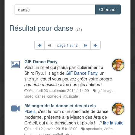
Chercher
Résultat pour danse
(21)
page 1 sur 2
GIF Dance Party
Voici un billet qui plaira particulièrement à
ShiroiRyu. Il s'agit de
GIF Dance Party
, un
site sur lequel vous pouvez créer votre propre
comédie musicale
avec des gifs animés !
Mercredi 03 septembre 2014 à 14:00
gif
,
image
,
vidéo
,
danse
,
comédie
,
musicale
Mélanger de la danse et des pixels
Pixels
, c'est le nom d'un spectacle de danse
moderne, présenté à la Maison des Arts de
Créteil, qui allie danse, son et pixels !
//
lire la suite
Lundi 12 janvier 2015 à 12:00
spectacle
,
vidéo
,
danse
,
moderne
,
créteil
,
pixel