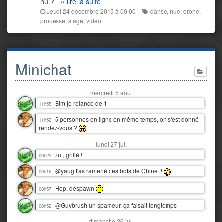
nu ?
//
lire la suite
Jeudi 24 décembre 2015 à 00:00
danse
,
nue
,
drone
,
prouesse
,
stage
,
vidéo
Minichat
mercredi 5 aoû.
Bim je relance de 1
11h55
5 personnes en ligne en même temps, on s'est donné
11h52
rendez-vous ?
lundi 27 jul.
zut, grillé !
09h25
@yaug t'as ramené des bots de Chine !!
09h16
Hop, déspawn
08h57
@Guybrush un spameur, ça faisait longtemps
08h52
dimanche 26 jul.