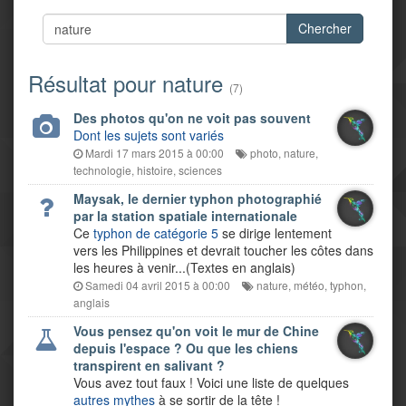
Chercher
Résultat pour nature
(7)
Des photos qu'on ne voit pas souvent
Dont les sujets sont variés
Mardi 17 mars 2015 à 00:00
photo
,
nature
,
technologie
,
histoire
,
sciences
Maysak, le dernier typhon photographié
par la station spatiale internationale
Ce
typhon de catégorie 5
se dirige lentement
vers les Philippines et devrait toucher les côtes dans
les heures à venir...(Textes en anglais)
Samedi 04 avril 2015 à 00:00
nature
,
météo
,
typhon
,
anglais
Vous pensez qu'on voit le mur de Chine
depuis l'espace ? Ou que les chiens
transpirent en salivant ?
Vous avez tout faux ! Voici une liste de quelques
autres mythes
à se sortir de la tête !