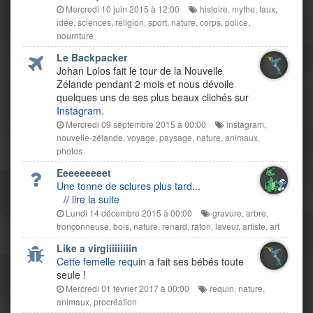
Mercredi 10 juin 2015 à 12:00
histoire
,
mythe
,
faux
,
idée
,
sciences
,
religion
,
sport
,
nature
,
corps
,
police
,
nourriture
Le Backpacker
Johan Lolos fait le tour de la Nouvelle
Zélande pendant 2 mois et nous dévoile
quelques uns de ses plus beaux clichés sur
Instagram
.
Mercredi 09 septembre 2015 à 00:00
instagram
,
nouvelle-zélande
,
voyage
,
paysage
,
nature
,
animaux
,
photos
Eeeeeeeeet
Une tonne de sciures plus tard
...
//
lire la suite
Lundi 14 décembre 2015 à 00:00
gravure
,
arbre
,
tronçonneuse
,
bois
,
nature
,
renard
,
raton
,
laveur
,
artiste
,
art
Like a virgiiiiiiiiin
Cette femelle requin
a fait ses bébés toute
seule !
Mercredi 01 février 2017 à 00:00
requin
,
nature
,
animaux
,
procréation