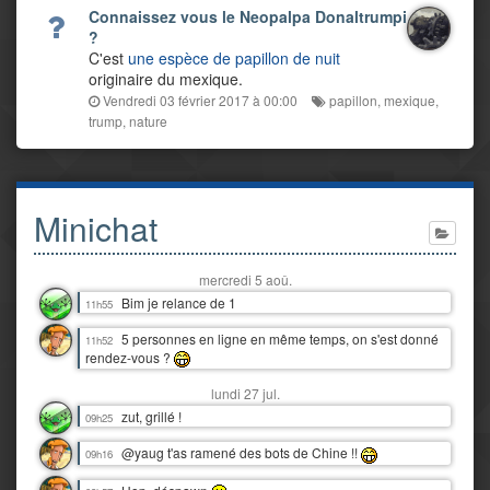
Connaissez vous le Neopalpa Donaltrumpi
?
C'est
une espèce de papillon de nuit
originaire du mexique.
Vendredi 03 février 2017 à 00:00
papillon
,
mexique
,
trump
,
nature
Minichat
mercredi 5 aoû.
Bim je relance de 1
11h55
5 personnes en ligne en même temps, on s'est donné
11h52
rendez-vous ?
lundi 27 jul.
zut, grillé !
09h25
@yaug t'as ramené des bots de Chine !!
09h16